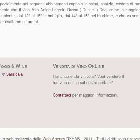
pecialmente nei seguenti abbinamenti capriolo in salmi, spatzle, costata di ma
ente che il vino Alto Adige Lagrein Rosso ( Dunkel ) Doc, come la maggior 
mbiente, dai 12° ai 15° in bottiglia, dai 14° ai 15° nel bicchiere, e che va sempr
er esaltarne gli aromi.
Food & Wine
Vendita di Vino OnLine
Sassicaia
Hai un'azienda vinicola? Vuoi vendere il
tuo vino online sul nostro portale?
Contattaci
per maggiori informazioni.
ito web realizzato dalla
Web Agency
RYHAB - 2011 - Tutti i diritti sono riservat