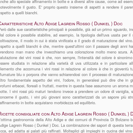
nche allo speciale affinamento in botte e a diversi altre cause, come ad esemp
otevolmente il gusto. E' proprio questo insieme di aspetti a rendere il parere
ispetto a quelli bianchi.
Caratteristiche Alto Adige Lagrein Rosso ( Dunkel ) Doc
erò dalle sue caratteristiche principali è possibile, già ad un primo sguardo, ind
al colore è possibile stabilire, ad esempio, la tipologia dell'uva usata per i
oltivazione, il modo in cui è stata vinificata e il grado di maturazione del vin
ispetto a quelli bianchi è che, mentre quest'ultimi con il passare degli anni ha
prendono man mano che invecchiamo una colorazione molto meno scura. Altr
alutazione dei vini rossi è che, non sempre, l'intensità del colore è sinonimo
ssere studiata in relazione alla varietà di uva utilizzata e in particolare a
lemento che accomuna i vini rossi in relazione al colore è che in gioventù 
fumature blu o porpora che vanno schiarendosi con il processo di maturazion
ltro fondamentale aspetto dei vini, l'odore, in generalesi può dire che in gi
rofumi erbacei, floreali o fruttati, mentre in questa fase assumono un aroma mo
otte. I vini rossi più maturi tendono invece a prendere un odore di vaniglia,
oncerne il gusto, i vini più giovani sono caratterizzati da un sapore più st
'affinamento in botte acquistano morbidezza ed equilibrio.
Ricette consigliate con Alto Adige Lagrein Rosso ( Dunkel ) 
'ottima gastronomia della Alto Adige e dei comuni di Provincia Di Bolzano be
dige Lagrein Rosso ( Dunkel ) Doc. La combinazione dei sapori di questa terra
icca, ed adatta ai palati più raffinati. Molteplici gli impieghi in cucina del v