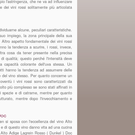
io l'astringenza, che ne va ad influenzare
 dei vini rossi solitamente più articolata
ividuarne alcune, peculiari caratteristiche.
l suo impiego, la zona principale della sua
o. Altro aspetto fondamentale dei vini rossi
nno la tendenza a scurire, i rossi, invece,
a cosa da tener presente nella precisa
 di qualità; questo perché l'intensità deve
lla capacità colorante dell'uva stessa. Un
tutti hanno la tendenza ad assumere delle
e del vino stesso. Per quanto concerne un
oventù i vini rossi sono caratterizzati da
lto più complesso se sono stati affinati in
 si spezie e di catrame, mentre per quanto
rutturato, mentre dopo l'invecchiamento e
Doc
n si sposa con l'eccellenza del vino Alto
 e di questo vino danno vita ad una cucina
ino Alto Adige Lagrein Rosso ( Dunkel ) Doc