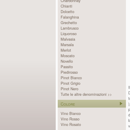
Chardonnay
Chianti
Dolcetto
Falanghina
Grechetto
Lambrusco
Liquoroso
Malvasia
Marsala
Merlot
Moscato
Novello
Passito
Piedirosso
Pinot Bianco
Pinot Grigio
I
Pinot Nero
D
Tutte le altre denominazioni >>
t
Colore
p
Vino Bianco
d
Vino Rosso
b
Vino Rosato
v