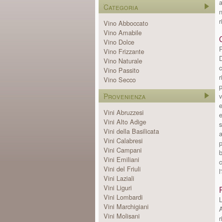
a
Categoria
n
r
Vino Abboccato
Vino Amabile
Vino Dolce
P
Vino Frizzante
D
Vino Naturale
c
Vino Passito
r
Vino Secco
Provenienza
v
e
Vini Abruzzesi
e
Vini Alto Adige
s
Vini della Basilicata
a
Vini Calabresi
p
Vini Campani
b
Vini Emiliani
c
Vini del Friuli
l
Vini Laziali
Vini Liguri
Vini Lombardi
L
Vini Marchigiani
A
Vini Molisani
r