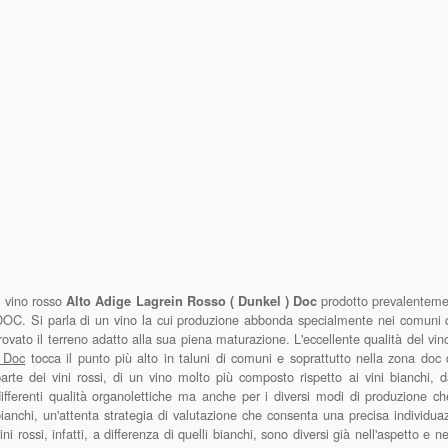
l vino rosso
prodotto prevalentemen
Alto Adige Lagrein Rosso ( Dunkel ) Doc
OC. Si parla di un vino la cui produzione abbonda specialmente nei comuni di
rovato il terreno adatto alla sua piena maturazione. L'eccellente qualità del vi
) Doc
tocca il punto più alto in taluni di comuni e soprattutto nella zona doc
arte dei vini rossi, di un vino molto più composto rispetto ai vini bianchi, d
ifferenti qualità organolettiche ma anche per i diversi modi di produzione ch
ianchi, un'attenta strategia di valutazione che consenta una precisa individuazi
ini rossi, infatti, a differenza di quelli bianchi, sono diversi già nell'aspetto 