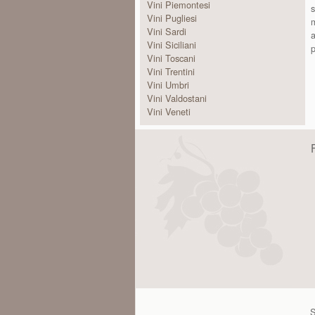
Vini Piemontesi
s
Vini Pugliesi
m
Vini Sardi
a
Vini Siciliani
p
Vini Toscani
Vini Trentini
Vini Umbri
Vini Valdostani
Vini Veneti
S