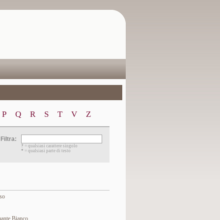
P
Q
R
S
T
V
Z
Filtra:
?
= qualsiasi carattere singolo
*
= qualsiasi parte di testo
so
ante Bianco