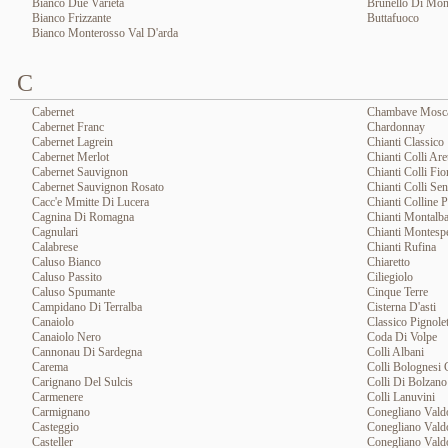
Bianco Due Varieta
Brunello Di Mon
Bianco Frizzante
Buttafuoco
Bianco Monterosso Val D'arda
C
Cabernet
Chambave Mosca
Cabernet Franc
Chardonnay
Cabernet Lagrein
Chianti Classico
Cabernet Merlot
Chianti Colli Are
Cabernet Sauvignon
Chianti Colli Fio
Cabernet Sauvignon Rosato
Chianti Colli Sen
Cacc'e Mmitte Di Lucera
Chianti Colline 
Cagnina Di Romagna
Chianti Montalb
Cagnulari
Chianti Montespe
Calabrese
Chianti Rufina
Caluso Bianco
Chiaretto
Caluso Passito
Ciliegiolo
Caluso Spumante
Cinque Terre
Campidano Di Terralba
Cisterna D'asti
Canaiolo
Classico Pignole
Canaiolo Nero
Coda Di Volpe
Cannonau Di Sardegna
Colli Albani
Carema
Colli Bolognesi 
Carignano Del Sulcis
Colli Di Bolzan
Carmenere
Colli Lanuvini
Carmignano
Conegliano Valdo
Casteggio
Conegliano Vald
Casteller
Conegliano Valdo