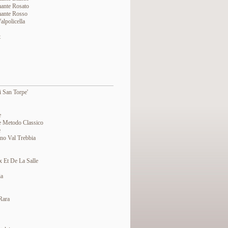
ante Rosato
ante Rosso
lpolicella
t
 San Torpe'
e
 Metodo Classico
e
no Val Trebbia
 Et De La Salle
ia
Rara