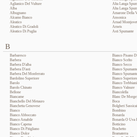
Aglianico Del Vulture
Alta Langa Spum
Alba
Alta Langa Spum
Albugnano
Amarone Della Va
Alcamo Bianco
Ansonica
Aleatico
Arnad Montjove
Aleatico Di Gradoli
Arneis
Aleatico Di Puglia
Asti Spumante
B
Barbaresco
Bianco Pisano Di
Barbera
Bianco Scelto
Barbera D'alba
Bianco Secco
Barbera D'asti
Bianco Spumant
Barbera Del Monferrato
Bianco Spumante
Bardolino Superiore
Bianco Superior
Barolo
Bianco Trebbiani
Barolo Chinato
Bianco Valnure
Bellone
Biancolella
Biancame
Blanc De Morgex
Bianchello Del Metauro
Boca
Bianchetta Genovese
Bolgheri Sassica
Bianco
Bombino
Bianco Abboccato
Bonarda
Bianco Amabile
Bonarda O Uva 
Bianco Capena
Botticino
Bianco Di Pitigliano
Brachetto
Bianco Dolce
Bramaterra