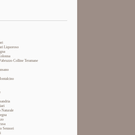
ri
ari Liquoroso
egna
Colonna
'abruzzo Colline Teramane
ansano
ontalcino
e
sandria
ari
 Naturale
degna
nzo
cusa
o Sennori
i