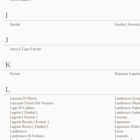
I
Inzolia
Inzolia ( Ansonic
J
Jerzu E Capo Ferrato
K
Kerner
Klausner Laitach
L
Lacrima Di Morro
Lambrusco Grasp
Lacryma Christi Del Vesuvio
Lambrusco Mont
Lago Di Caldaro
Lambrusco Sala
Lagrein ( Dunkel )
Lambrusco Salam
Lagrein ( Kretzer )
Lessona
Lagrein Rosato ( Kretzer )
Liquoroso
Lagrein Rosso ( Dunkel )
Liquoroso Dolce
Lambrusco
Lison
Lambrusco Di Sorbara
Loazzolo