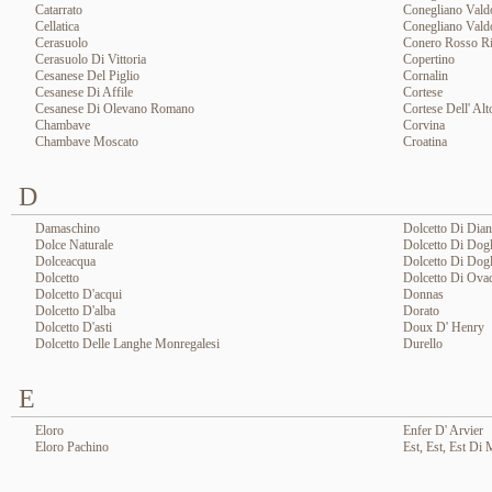
Catarrato
Conegliano Valdo
Cellatica
Conegliano Vald
Cerasuolo
Conero Rosso Ri
Cerasuolo Di Vittoria
Copertino
Cesanese Del Piglio
Cornalin
Cesanese Di Affile
Cortese
Cesanese Di Olevano Romano
Cortese Dell' Al
Chambave
Corvina
Chambave Moscato
Croatina
D
Damaschino
Dolcetto Di Dian
Dolce Naturale
Dolcetto Di Dogl
Dolceacqua
Dolcetto Di Dogl
Dolcetto
Dolcetto Di Ova
Dolcetto D'acqui
Donnas
Dolcetto D'alba
Dorato
Dolcetto D'asti
Doux D' Henry
Dolcetto Delle Langhe Monregalesi
Durello
E
Eloro
Enfer D' Arvier
Eloro Pachino
Est, Est, Est Di