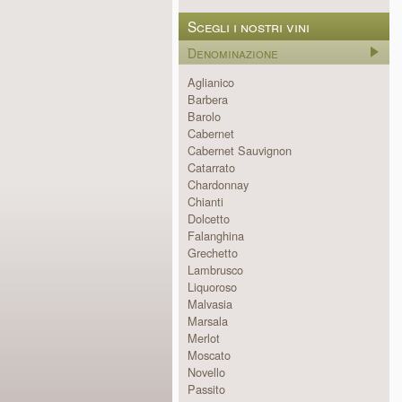
Scegli i nostri vini
Denominazione
Aglianico
Barbera
Barolo
Cabernet
Cabernet Sauvignon
Catarrato
Chardonnay
Chianti
Dolcetto
Falanghina
Grechetto
Lambrusco
Liquoroso
Malvasia
Marsala
Merlot
Moscato
Novello
Passito