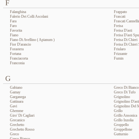
F
Falanghina
Frappato
Falerio Dei Colli Ascolani
Frascati
Fara
Frascati Cannell
Faro
Freisa
Favorita
Freisa D'asti
Fiano
Freisa D'asti Sp
Fiano Di Avellino ( Apianum )
Freisa Di Chieri
Fior D'arancio
Freisa Di Chieri
Forastera
Friularo
Fortana
Frizzante
Franciacorta
Fumin
Franconia
G
Gabiano
Greco Di Bianco
Gamay
Greco Di Tufo
Garganega
Grignolino
Gattinara
Grignolino D'ast
Gavi
Grignolino Del 
Ghemme
Grillo
Giro' Di Cagliari
Grillo Ansonica
Grecanico
Grillo Inzolia
Grechetto
Groppello
Grechetto Rosso
Groppellone
Greco
Gutturnio
Greco Bianco