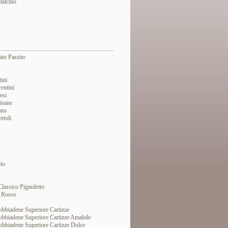
talcino
to Passito
tini
rentini
esi
Pisane
ano
rtoli
tto
Classico Pignoletto
o Rosso
bbiadene Superiore Cartizze
obbiadene Superiore Cartizze Amabile
bbiadene Superiore Cartizze Dolce