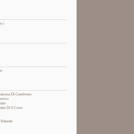
a )
er
arossa Di Castelvetro
ericco
mino
ino Di S.croce
 Naturale