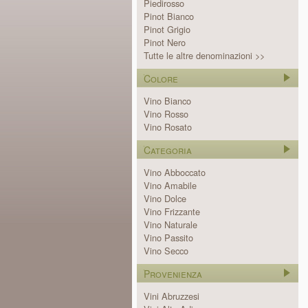
Piedirosso
Pinot Bianco
Pinot Grigio
Pinot Nero
Tutte le altre denominazioni >>
Colore
Vino Bianco
Vino Rosso
Vino Rosato
Categoria
Vino Abboccato
Vino Amabile
Vino Dolce
Vino Frizzante
Vino Naturale
Vino Passito
Vino Secco
Provenienza
Vini Abruzzesi