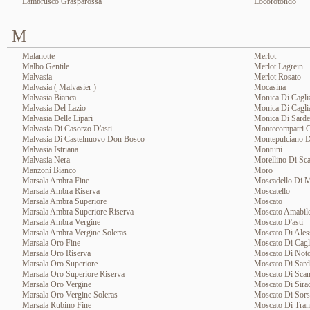
Lambrusco Grasparossa
Locorotondo
M
Malanotte
Merlot
Malbo Gentile
Merlot Lagrein
Malvasia
Merlot Rosato
Malvasia ( Malvasier )
Mocasina
Malvasia Bianca
Monica Di Caglia
Malvasia Del Lazio
Monica Di Cagli
Malvasia Delle Lipari
Monica Di Sard
Malvasia Di Casorzo D'asti
Montecompatri 
Malvasia Di Castelnuovo Don Bosco
Montepulciano D
Malvasia Istriana
Montuni
Malvasia Nera
Morellino Di Sc
Manzoni Bianco
Moro
Marsala Ambra Fine
Moscadello Di M
Marsala Ambra Riserva
Moscatello
Marsala Ambra Superiore
Moscato
Marsala Ambra Superiore Riserva
Moscato Amabil
Marsala Ambra Vergine
Moscato D'asti
Marsala Ambra Vergine Soleras
Moscato Di Ales
Marsala Oro Fine
Moscato Di Cagli
Marsala Oro Riserva
Moscato Di Noto
Marsala Oro Superiore
Moscato Di Sar
Marsala Oro Superiore Riserva
Moscato Di Sca
Marsala Oro Vergine
Moscato Di Sira
Marsala Oro Vergine Soleras
Moscato Di Sors
Marsala Rubino Fine
Moscato Di Tran