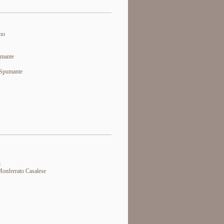
ino
umante
 Spumante
i
Monferrato Casalese