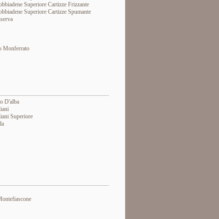
bbiadene Superiore Cartizze Frizzante
obbiadene Superiore Cartizze Spumante
serva
to Monferrato
o D'alba
iani
iani Superiore
da
 Montefiascone