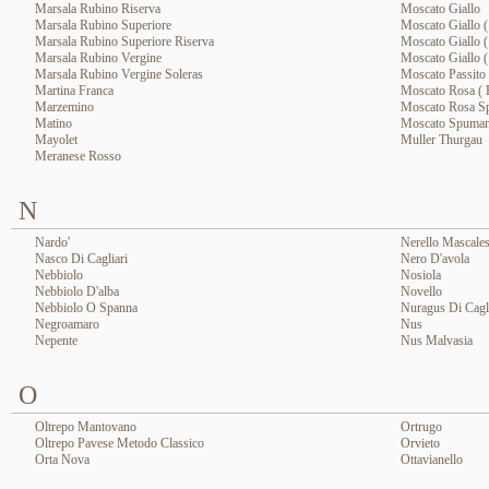
Marsala Rubino Riserva
Moscato Giallo
Marsala Rubino Superiore
Moscato Giallo (
Marsala Rubino Superiore Riserva
Moscato Giallo (
Marsala Rubino Vergine
Moscato Giallo (
Marsala Rubino Vergine Soleras
Moscato Passito
Martina Franca
Moscato Rosa ( 
Marzemino
Moscato Rosa S
Matino
Moscato Spuman
Mayolet
Muller Thurgau
Meranese Rosso
N
Nardo'
Nerello Mascale
Nasco Di Cagliari
Nero D'avola
Nebbiolo
Nosiola
Nebbiolo D'alba
Novello
Nebbiolo O Spanna
Nuragus Di Cagli
Negroamaro
Nus
Nepente
Nus Malvasia
O
Oltrepo Mantovano
Ortrugo
Oltrepo Pavese Metodo Classico
Orvieto
Orta Nova
Ottavianello