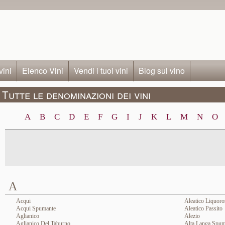
vini
Elenco Vini
Vendi i tuoi vini
Blog sul vino
Tutte le denominazioni dei vini
A
B
C
D
E
F
G
I
J
K
L
M
N
O
A
Acqui
Aleatico Liquoro
Acqui Spumante
Aleatico Passito
Aglianico
Alezio
Aglianico Del Taburno
Alta Langa Spum