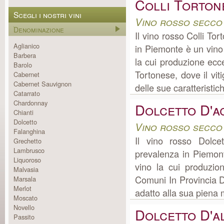
Colli Torton
Scegli i nostri vini
Vino rosso secco
Denominazione
Il vino rosso Colli To
Aglianico
in Piemonte è un vino
Barbera
la cui produzione ec
Barolo
Tortonese, dove il viti
Cabernet
Cabernet Sauvignon
delle sue caratteristich
Catarrato
Chardonnay
Dolcetto D'a
Chianti
Dolcetto
Vino rosso secco
Falanghina
Il vino rosso Dolce
Grechetto
Lambrusco
prevalenza in Piemont
Liquoroso
vino la cui produzi
Malvasia
Comuni In Provincia Di
Marsala
Merlot
adatto alla sua piena m
Moscato
Novello
Dolcetto D'a
Passito