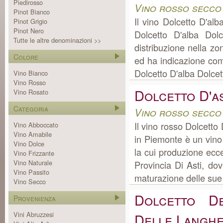
Piedirosso
Vino rosso secco
Pinot Bianco
Il vino Dolcetto D'a
Pinot Grigio
Pinot Nero
Dolcetto D'alba Dol
Tutte le altre denominazioni >>
distribuzione nella z
Colore
ed ha indicazione come
Dolcetto D'alba Dolcet
Vino Bianco
Vino Rosso
Dolcetto D'as
Vino Rosato
Categoria
Vino rosso secco
Il vino rosso Dolcetto
Vino Abboccato
Vino Amabile
in Piemonte è un vino
Vino Dolce
la cui produzione ec
Vino Frizzante
Vino Naturale
Provincia Di Asti, dove
Vino Passito
maturazione delle sue 
Vino Secco
Dolcetto D
Provenienza
Vini Abruzzesi
Delle Langh