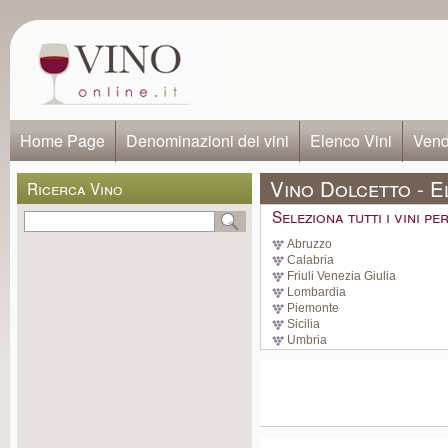
Home Page
Denominazioni dei vini
Elenco Vini
Vendi
Vino Dolcetto - E
Ricerca Vino
Seleziona tutti i vini p
Abruzzo
Calabria
Friuli Venezia Giulia
Lombardia
Piemonte
Sicilia
Umbria