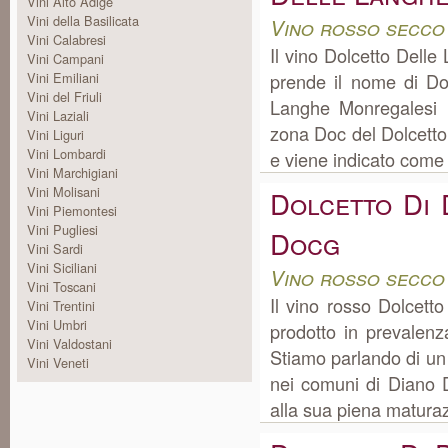
Vini Alto Adige
Vini della Basilicata
Vino rosso secco
Vini Calabresi
Il vino Dolcetto Del
Vini Campani
Vini Emiliani
prende il nome di Do
Vini del Friuli
Langhe Monregalesi D
Vini Laziali
zona Doc del Dolcetto
Vini Liguri
Vini Lombardi
e viene indicato come 
Vini Marchigiani
Vini Molisani
Dolcetto Di 
Vini Piemontesi
Vini Pugliesi
Docg
Vini Sardi
Vini Siciliani
Vino rosso secco
Vini Toscani
Il vino rosso Dolcett
Vini Trentini
Vini Umbri
prodotto in prevalen
Vini Valdostani
Stiamo parlando di un
Vini Veneti
nei comuni di Diano D'
alla sua piena maturazi