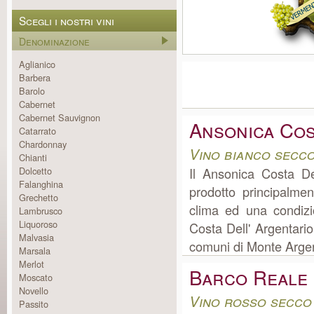
Scegli i nostri vini
Denominazione
Aglianico
Barbera
Barolo
Cabernet
Cabernet Sauvignon
Ansonica Cos
Catarrato
Chardonnay
Vino bianco secc
Chianti
Dolcetto
Il Ansonica Costa D
Falanghina
prodotto principalme
Grechetto
clima ed una condizi
Lambrusco
Liquoroso
Costa Dell' Argentari
Malvasia
comuni di Monte Argent
Marsala
Merlot
Barco Reale
Moscato
Novello
Vino rosso secco
Passito