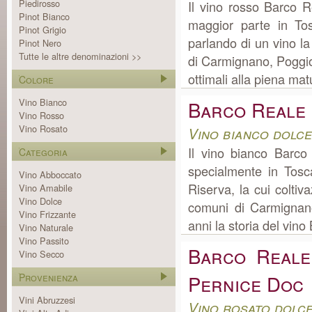
Piedirosso
Il vino rosso Barco 
Pinot Bianco
maggior parte in To
Pinot Grigio
parlando di un vino l
Pinot Nero
Tutte le altre denominazioni >>
di Carmignano, Poggio 
ottimali alla piena mat
Colore
Vino Bianco
Barco Reale 
Vino Rosso
Vino Rosato
Vino bianco dolc
Il vino bianco Barc
Categoria
specialmente in Tos
Vino Abboccato
Riserva, la cui colti
Vino Amabile
Vino Dolce
comuni di Carmignan
Vino Frizzante
anni la storia del vin
Vino Naturale
Vino Passito
Barco Reale
Vino Secco
Pernice Doc
Provenienza
Vini Abruzzesi
Vino rosato dolc