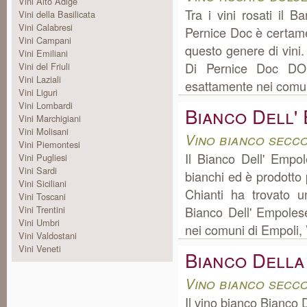
Vini Alto Adige
Tra i vini rosati il
Vini della Basilicata
Vini Calabresi
Pernice Doc è certament
Vini Campani
questo genere di vini
Vini Emiliani
Di Pernice Doc DOC
Vini del Friuli
Vini Laziali
esattamente nei comun
Vini Liguri
Vini Lombardi
Bianco Dell'
Vini Marchigiani
Vini Molisani
Vino bianco secc
Vini Piemontesi
Il Bianco Dell' Empol
Vini Pugliesi
Vini Sardi
bianchi ed è prodotto
Vini Siciliani
Chianti ha trovato 
Vini Toscani
Vini Trentini
Bianco Dell' Empole
Vini Umbri
nei comuni di Empoli, 
Vini Valdostani
Vini Veneti
Bianco Della
Vino bianco secc
Il vino bianco Bianco 