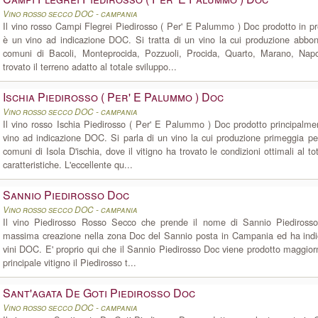
Vino rosso secco DOC - campania
Il vino rosso Campi Flegrei Piedirosso ( Per' E Palummo ) Doc prodotto in 
è un vino ad indicazione DOC. Si tratta di un vino la cui produzione abbon
comuni di Bacoli, Monteprocida, Pozzuoli, Procida, Quarto, Marano, Napol
trovato il terreno adatto al totale sviluppo...
Ischia Piedirosso ( Per' E Palummo ) Doc
Vino rosso secco DOC - campania
Il vino rosso Ischia Piedirosso ( Per' E Palummo ) Doc prodotto principalm
vino ad indicazione DOC. Si parla di un vino la cui produzione primeggia pe
comuni di Isola D'ischia, dove il vitigno ha trovato le condizioni ottimali al to
caratteristiche. L'eccellente qu...
Sannio Piedirosso Doc
Vino rosso secco DOC - campania
Il vino Piedirosso Rosso Secco che prende il nome di Sannio Piediross
massima creazione nella zona Doc del Sannio posta in Campania ed ha ind
vini DOC. E' proprio qui che il Sannio Piedirosso Doc viene prodotto maggior
principale vitigno il Piedirosso t...
Sant'agata De Goti Piedirosso Doc
Vino rosso secco DOC - campania