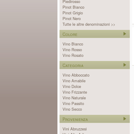
Piedirosso
Pinot Bianco
Pinot Grigio
Pinot Nero
Tutte le altre denominazioni >>
Colore
Vino Bianco
Vino Rosso
Vino Rosato
Categoria
Vino Abboccato
Vino Amabile
Vino Dolce
Vino Frizzante
Vino Naturale
Vino Passito
Vino Secco
Provenienza
Vini Abruzzesi