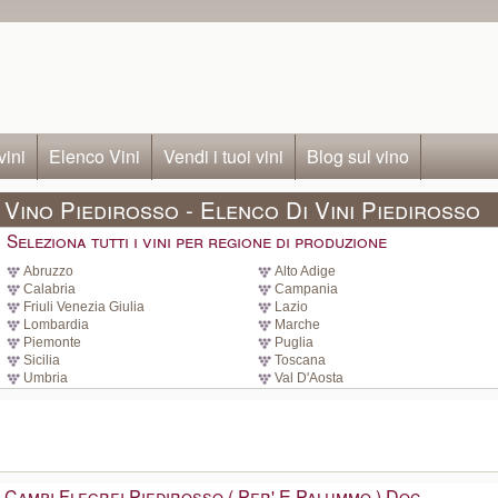
vini
Elenco Vini
Vendi i tuoi vini
Blog sul vino
Vino Piedirosso - Elenco Di Vini Piedirosso
Seleziona tutti i vini per regione di produzione
Abruzzo
Alto Adige
Calabria
Campania
Friuli Venezia Giulia
Lazio
Lombardia
Marche
Piemonte
Puglia
Sicilia
Toscana
Umbria
Val D'Aosta
Campi Flegrei Piedirosso ( Per' E Palummo ) Doc