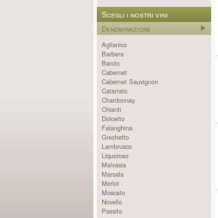
Scegli i nostri vini
Denominazione
Aglianico
Barbera
Barolo
Cabernet
Cabernet Sauvignon
Catarrato
Chardonnay
Chianti
Dolcetto
Falanghina
Grechetto
Lambrusco
Liquoroso
Malvasia
Marsala
Merlot
Moscato
Novello
Passito