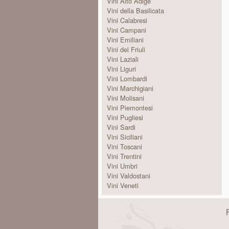
Vini Alto Adige
Vini della Basilicata
Vini Calabresi
Vini Campani
Vini Emiliani
Vini del Friuli
Vini Laziali
Vini Liguri
Vini Lombardi
Vini Marchigiani
Vini Molisani
Vini Piemontesi
Vini Pugliesi
Vini Sardi
Vini Siciliani
Vini Toscani
Vini Trentini
Vini Umbri
Vini Valdostani
Vini Veneti