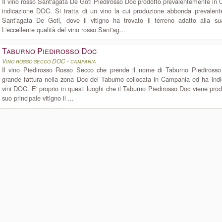
Il vino rosso Sant'agata De Goti Piedirosso Doc prodotto prevalentemente in
indicazione DOC. Si tratta di un vino la cui produzione abbonda prevalen
Sant'agata De Goti, dove il vitigno ha trovato il terreno adatto alla s
L'eccellente qualità del vino rosso Sant'ag...
Taburno Piedirosso Doc
Vino rosso secco DOC - campania
Il vino Piedirosso Rosso Secco che prende il nome di Taburno Piediross
grande fattura nella zona Doc del Taburno collocata in Campania ed ha ind
vini DOC. E' proprio in questi luoghi che il Taburno Piedirosso Doc viene prodo
suo principale vitigno il ...