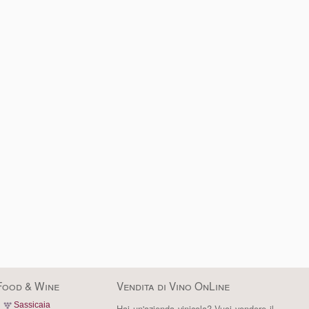
Food & Wine
Vendita di Vino OnLine
Sassicaia
Hai un'azienda vinicola? Vuoi vendere il