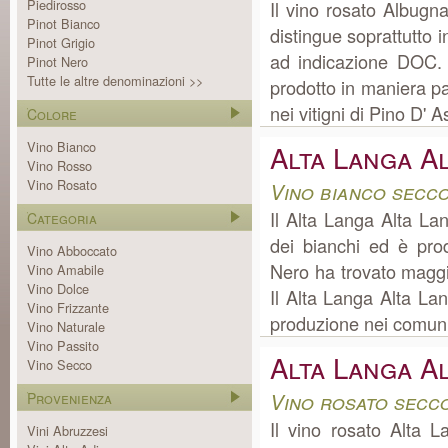
Piedirosso
Il vino rosato Albugn
Pinot Bianco
distingue soprattutto
Pinot Grigio
ad indicazione DOC.
Pinot Nero
Tutte le altre denominazioni >>
prodotto in maniera pa
nei vitigni di Pino D' As
Colore
Vino Bianco
Alta Langa A
Vino Rosso
Vino Rosato
Vino bianco secc
Il Alta Langa Alta L
Categoria
dei bianchi ed è pro
Vino Abboccato
Nero ha trovato maggi
Vino Amabile
Vino Dolce
Il Alta Langa Alta L
Vino Frizzante
produzione nei comuni
Vino Naturale
Vino Passito
Alta Langa A
Vino Secco
Vino rosato secc
Provenienza
Il vino rosato Alta
Vini Abruzzesi