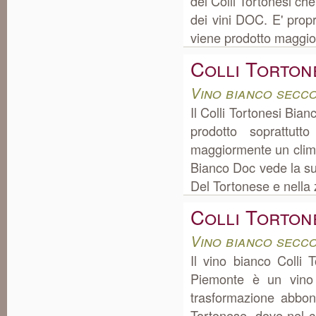
del Colli Tortonesi ch
dei vini DOC. E' propr
viene prodotto maggio
Colli Torton
Vino bianco secc
Il Colli Tortonesi Bian
prodotto soprattut
maggiormente un clima 
Bianco Doc vede la s
Del Tortonese e nella 
Colli Torton
Vino bianco secc
Il vino bianco Colli
Piemonte è un vino 
trasformazione abbo
Tortonese, dove nel co