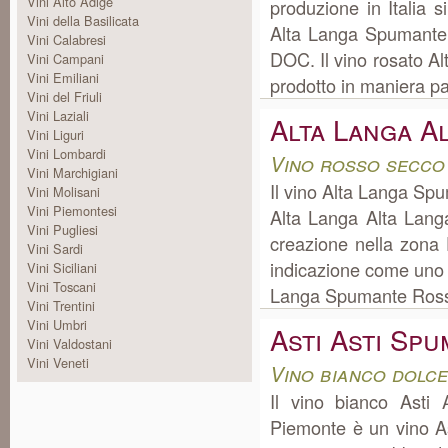
Vini Alto Adige
produzione in Italia s
Vini della Basilicata
Alta Langa Spumante
Vini Calabresi
DOC. Il vino rosato 
Vini Campani
Vini Emiliani
prodotto in maniera par
Vini del Friuli
Vini Laziali
Alta Langa A
Vini Liguri
Vini Lombardi
Vino rosso secco
Vini Marchigiani
Il vino Alta Langa S
Vini Molisani
Vini Piemontesi
Alta Langa Alta Lan
Vini Pugliesi
creazione nella zona
Vini Sardi
indicazione come uno d
Vini Siciliani
Vini Toscani
Langa Spumante Rosso
Vini Trentini
Vini Umbri
Asti Asti Sp
Vini Valdostani
Vini Veneti
Vino bianco dolc
Il vino bianco Asti
Piemonte è un vino As