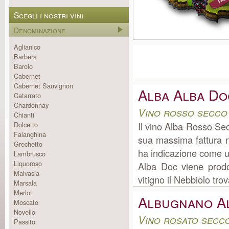
Scegli i nostri vini
Denominazione
Aglianico
Barbera
Barolo
Cabernet
Cabernet Sauvignon
Alba Alba Do
Catarrato
Chardonnay
Vino rosso secco
Chianti
Dolcetto
Il vino Alba Rosso Se
Falanghina
sua massima fattura n
Grechetto
ha indicazione come un
Lambrusco
Liquoroso
Alba Doc viene prodo
Malvasia
vitigno il Nebbiolo tro
Marsala
Merlot
Albugnano A
Moscato
Novello
Vino rosato secc
Passito