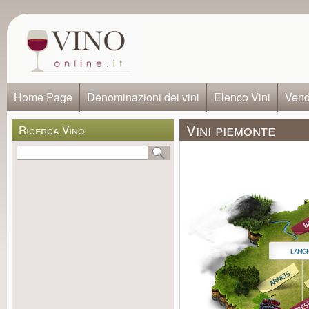
Home Page
Denominazioni dei vini
Elenco Vini
Vendi
Vini piemonte
Ricerca Vino