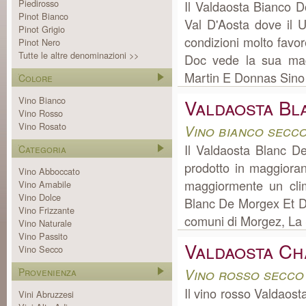
Piedirosso
Il Valdaosta Bianco D
Pinot Bianco
Val D'Aosta dove il 
Pinot Grigio
condizioni molto favor
Pinot Nero
Tutte le altre denominazioni >>
Doc vede la sua mag
Martin E Donnas Sino 
Colore
Vino Bianco
Valdaosta Bl
Vino Rosso
Vino Rosato
Vino bianco secco
Il Valdaosta Blanc 
Categoria
prodotto in maggioran
Vino Abboccato
maggiormente un clim
Vino Amabile
Vino Dolce
Blanc De Morgex Et De
Vino Frizzante
comuni di Morgez, La 
Vino Naturale
Vino Passito
Valdaosta C
Vino Secco
Vino rosso secco
Provenienza
Il vino rosso Valdaos
Vini Abruzzesi