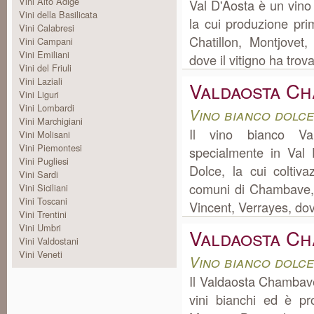
Vini Alto Adige
Val D'Aosta è un vino
Vini della Basilicata
la cui produzione pr
Vini Calabresi
Chatillon, Montjovet
Vini Campani
Vini Emiliani
dove il vitigno ha trova
Vini del Friuli
Vini Laziali
Valdaosta C
Vini Liguri
Vini Lombardi
Vino bianco dolce
Vini Marchigiani
Il vino bianco V
Vini Molisani
Vini Piemontesi
specialmente in Val
Vini Pugliesi
Dolce, la cui coltiv
Vini Sardi
comuni di Chambave, C
Vini Siciliani
Vini Toscani
Vincent, Verrayes, dov
Vini Trentini
Vini Umbri
Valdaosta Ch
Vini Valdostani
Vini Veneti
Vino bianco dolce
Il Valdaosta Chambave
vini bianchi ed è pr