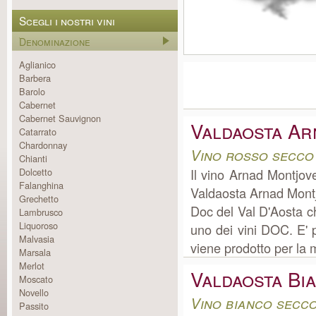
Scegli i nostri vini
Denominazione
Aglianico
Barbera
Barolo
Cabernet
Cabernet Sauvignon
Valdaosta Ar
Catarrato
Chardonnay
Vino rosso secco
Chianti
Dolcetto
Il vino Arnad Montjo
Falanghina
Valdaosta Arnad Montj
Grechetto
Doc del Val D'Aosta c
Lambrusco
Liquoroso
uno dei vini DOC. E' 
Malvasia
viene prodotto per la 
Marsala
Merlot
Valdaosta Bi
Moscato
Novello
Vino bianco secco
Passito