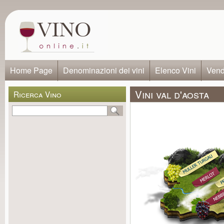
Home Page
Denominazioni dei vini
Elenco Vini
Vendi
Vini val d'aosta
Ricerca Vino