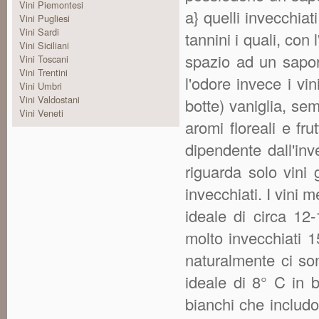
Vini Piemontesi
a} quelli invecchia
Vini Pugliesi
Vini Sardi
tannini i quali, con
Vini Siciliani
spazio ad un sapor
Vini Toscani
Vini Trentini
l'odore invece i vin
Vini Umbri
Vini Valdostani
botte) vaniglia, sem
Vini Veneti
aromi floreali e fru
dipendente dall'in
riguarda solo vini
invecchiati. I vini
ideale di circa 12-
molto invecchiati 1
naturalmente ci so
ideale di 8° C in b
bianchi che includon