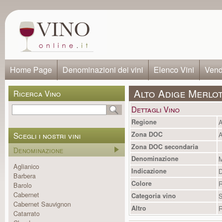
Home Page
Denominazioni dei vini
Elenco Vini
Vendi
Alto Adige Merlo
Ricerca Vino
Dettagli Vino
Regione
A
Scegli i nostri vini
Zona DOC
A
Zona DOC secondaria
Denominazione
Denominazione
M
Aglianico
Indicazione
Barbera
Colore
R
Barolo
Cabernet
Categoria vino
S
Cabernet Sauvignon
Altro
R
Catarrato