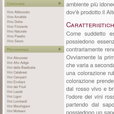
ambiente più idoneo
Categoria
dov'è prodotto il A
Vino Abboccato
Vino Amabile
Vino Dolce
Caratteristic
Vino Frizzante
Vino Naturale
Come suddetto ess
Vino Passito
possiedono essenzi
Vino Secco
contrariamente ren
Provenienza
Ovviamente la prima
Vini Abruzzesi
Vini Alto Adige
che varia a seconda 
Vini della Basilicata
una colorazione ru
Vini Calabresi
Vini Campani
colorazione prende
Vini Emiliani
Vini del Friuli
dal rosso vivo e b
Vini Laziali
l'odore dei vini ros
Vini Liguri
Vini Lombardi
partendo dal sapo
Vini Marchigiani
possiedono un sapor
Vini Molisani