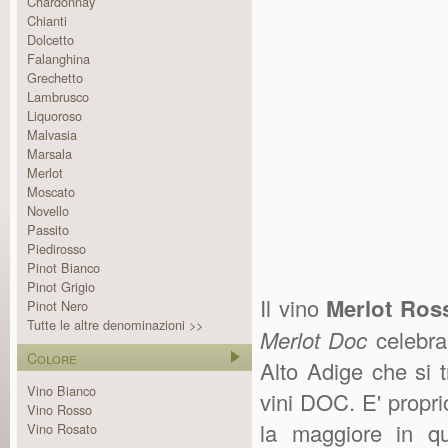
Chardonnay
Chianti
Dolcetto
Falanghina
Grechetto
Lambrusco
Liquoroso
Malvasia
Marsala
Merlot
Moscato
Novello
Passito
Piedirosso
Pinot Bianco
Pinot Grigio
Il vino
Merlot Ros
Pinot Nero
Tutte le altre denominazioni >>
Merlot Doc
celebra
Colore
Alto Adige che si 
Vino Bianco
vini DOC. E' propri
Vino Rosso
la maggiore in qu
Vino Rosato