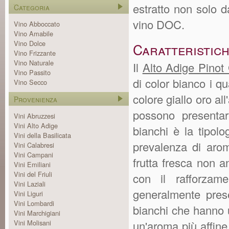
estratto non solo 
Categoria
vino DOC.
Vino Abboccato
Vino Amabile
Vino Dolce
Caratteristich
Vino Frizzante
Vino Naturale
Il
Alto Adige Pinot
Vino Passito
di color bianco i q
Vino Secco
colore giallo oro all
Provenienza
possono presentare
Vini Abruzzesi
Vini Alto Adige
bianchi è la tipol
Vini della Basilicata
prevalenza di aromi
Vini Calabresi
Vini Campani
frutta fresca non a
Vini Emiliani
Vini del Friuli
con il rafforzame
Vini Laziali
generalmente prese
Vini Liguri
Vini Lombardi
bianchi che hanno 
Vini Marchigiani
Vini Molisani
un'aroma più affine 