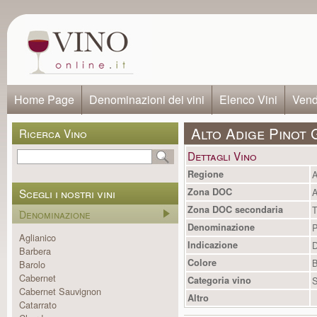
Home Page
Denominazioni dei vini
Elenco Vini
Vendi
Alto Adige Pinot 
Ricerca Vino
Dettagli Vino
Regione
A
Scegli i nostri vini
Zona DOC
A
Zona DOC secondaria
T
Denominazione
Denominazione
P
Aglianico
Indicazione
Barbera
Colore
B
Barolo
Cabernet
Categoria vino
S
Cabernet Sauvignon
Altro
Catarrato