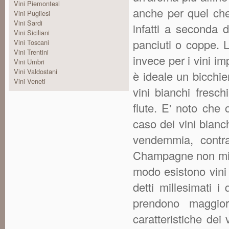
Vini Piemontesi
anche per quel che
Vini Pugliesi
Vini Sardi
infatti a seconda de
Vini Siciliani
panciuti o coppe. 
Vini Toscani
Vini Trentini
invece per i vini im
Vini Umbri
Vini Valdostani
è ideale un bicchie
Vini Veneti
vini bianchi freschi
flute. E' noto che
caso dei vini bianc
vendemmia, contra
Champagne non mill
modo esistono vini 
detti millesimati 
prendono maggiori
caratteristiche dei