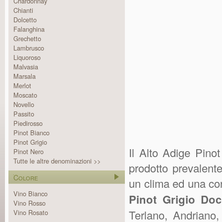
Chardonnay
Chianti
Dolcetto
Falanghina
Grechetto
Lambrusco
Liquoroso
Malvasia
Marsala
Merlot
Moscato
Novello
Passito
Piedirosso
Pinot Bianco
Pinot Grigio
Il Alto Adige Pino
Pinot Nero
Tutte le altre denominazioni >>
prodotto prevalent
Colore
un clima ed una con
Vino Bianco
Pinot Grigio Doc
Vino Rosso
Terlano, Andriano
Vino Rosato