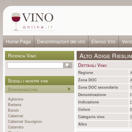
Home Page
Denominazioni dei vini
Elenco Vini
Vendi
Alto Adige Riesli
Ricerca Vino
Dettagli Vino
Regione
A
Scegli i nostri vini
Zona DOC
A
Zona DOC secondaria
T
Denominazione
Denominazione
R
Aglianico
Indicazione
Barbera
Colore
B
Barolo
Cabernet
Categoria vino
S
Cabernet Sauvignon
Altro
Catarrato