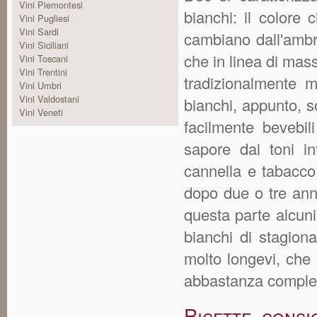
Vini Piemontesi
bianchi: il colore 
Vini Pugliesi
Vini Sardi
cambiano dall'ambra
Vini Siciliani
che in linea di mass
Vini Toscani
Vini Trentini
tradizionalmente m
Vini Umbri
Vini Valdostani
bianchi, appunto, s
Vini Veneti
facilmente bevebil
sapore dai toni in
cannella e tabacco
dopo due o tre an
questa parte alcuni 
bianchi di stagion
molto longevi, che p
abbastanza comple
Ricette consi