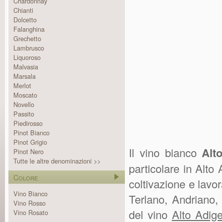
Chardonnay
Chianti
Dolcetto
Falanghina
Grechetto
Lambrusco
Liquoroso
Malvasia
Marsala
Merlot
Moscato
Novello
Passito
Piedirosso
Pinot Bianco
Pinot Grigio
Il vino bianco
Alt
Pinot Nero
Tutte le altre denominazioni >>
particolare in Alto
Colore
coltivazione e lavo
Vino Bianco
Terlano, Andriano, 
Vino Rosso
del vino
Alto Adige
Vino Rosato