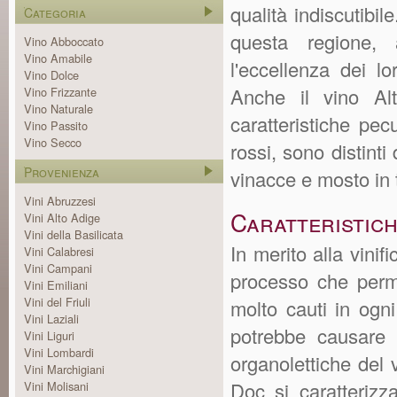
qualità indiscutibile
Categoria
questa regione, 
Vino Abboccato
Vino Amabile
l'eccellenza dei lo
Vino Dolce
Anche il vino Al
Vino Frizzante
Vino Naturale
caratteristiche pecu
Vino Passito
Vino Secco
rossi, sono distinti
Provenienza
vinacce e mosto in 
Vini Abruzzesi
Caratteristich
Vini Alto Adige
Vini della Basilicata
In merito alla vinif
Vini Calabresi
Vini Campani
processo che perme
Vini Emiliani
Vini del Friuli
molto cauti in ogni
Vini Laziali
potrebbe causare o
Vini Liguri
Vini Lombardi
organolettiche del 
Vini Marchigiani
Doc si caratterizz
Vini Molisani