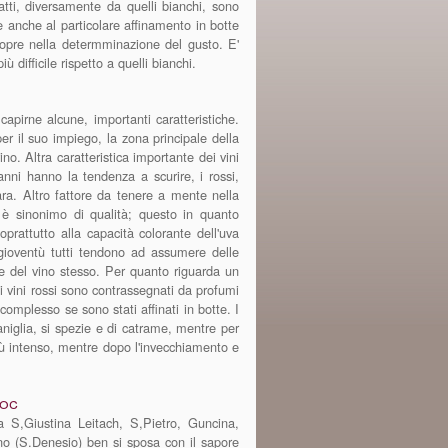
fatti, diversamente da quelli bianchi, sono
re anche al particolare affinamento in botte
copre nella determminazione del gusto. E'
ù difficile rispetto a quelli bianchi.
apirne alcune, importanti caratteristiche.
per il suo impiego, la zona principale della
ino. Altra caratteristica importante dei vini
 anni hanno la tendenza a scurire, i rossi,
. Altro fattore da tenere a mente nella
e è sinonimo di qualità; questo in quanto
oprattutto alla capacità colorante dell'uva
 gioventù tutti tendono ad assumere delle
e del vino stesso. Per quanto riguarda un
 i vini rossi sono contrassegnati da profumi
omplesso se sono stati affinati in botte. I
niglia, si spezie e di catrame, mentre per
più intenso, mentre dopo l'invecchiamento e
Doc
 S,Giustina Leitach, S,Pietro, Guncina,
o (S.Denesio) ben si sposa con il sapore