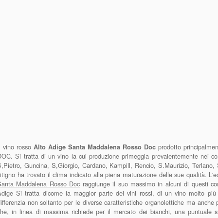
l vino rosso
prodotto principalmen
Alto Adige Santa Maddalena Rosso Doc
DOC. Si tratta di un vino la cui produzione primeggia prevalentemente nei c
S,Pietro, Guncina, S,Giorgio, Cardano, Kampill, Rencio, S.Maurizio, Terlano
itigno ha trovato il clima indicato alla piena maturazione delle sue qualità. L'
Santa Maddalena Rosso Doc
raggiunge il suo massimo in alcuni di questi co
dige Si tratta dicome la maggior parte dei vini rossi, di un vino molto più ri
ifferenzia non soltanto per le diverse caratteristiche organolettiche ma anche 
he, in linea di massima richiede per il mercato dei bianchi, una puntuale 