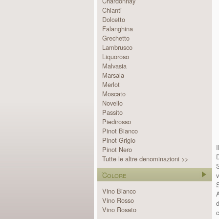
Chardonnay
Chianti
Dolcetto
Falanghina
Grechetto
Lambrusco
Liquoroso
Malvasia
Marsala
Merlot
Moscato
Novello
Passito
Piedirosso
Pinot Bianco
Pinot Grigio
I
Pinot Nero
Tutte le altre denominazioni >>
Colore
v
Vino Bianco
A
Vino Rosso
d
Vino Rosato
c