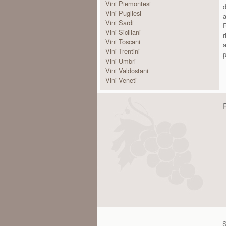
Vini Piemontesi
d
Vini Pugliesi
a
Vini Sardi
R
Vini Siciliani
r
Vini Toscani
a
Vini Trentini
p
Vini Umbri
Vini Valdostani
Vini Veneti
S