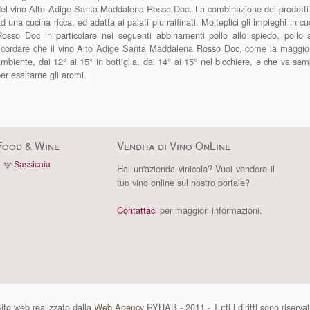
el vino Alto Adige Santa Maddalena Rosso Doc. La combinazione dei prodotti ti
d una cucina ricca, ed adatta ai palati più raffinati. Molteplici gli impieghi i
osso Doc in particolare nei seguenti abbinamenti pollo allo spiedo, pollo 
icordare che il vino Alto Adige Santa Maddalena Rosso Doc, come la maggior 
mbiente, dai 12° ai 15° in bottiglia, dai 14° ai 15° nel bicchiere, e che va sempr
er esaltarne gli aromi.
Food & Wine
Vendita di Vino OnLine
Sassicaia
Hai un'azienda vinicola? Vuoi vendere il
tuo vino online sul nostro portale?
Contattaci
per maggiori informazioni.
ito web realizzato dalla
Web Agency
RYHAB - 2011 - Tutti i diritti sono riservat