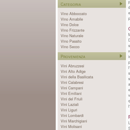
p
Categoria
d
e
Vino Abboccato
p
Vino Amabile
Vino Dolce
Vino Frizzante
M
Vino Naturale
D
Vino Passito
s
Vino Secco
r
Provenienza
p
Vini Abruzzesi
l
Vini Alto Adige
s
Vini della Basilicata
s
Vini Calabresi
a
Vini Campani
e
Vini Emiliani
v
Vini del Friuli
q
Vini Laziali
l
Vini Liguri
Vini Lombardi
Vini Marchigiani
Vini Molisani