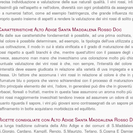
recisa individuazione e valutazione delle sue naturali qualità. I vini rossi, in
issimili già nell'aspetto e nell'odore, diversità con ogni probabilità da assegna
 a numerosi fattori, come ad esempio l'astringenza, che grande influenza ri
roprio questo insieme di aspetti a rendere la valutazione dei vini rossi di solito pi
Caratteristiche Alto Adige Santa Maddalena Rosso Doc
a dalle sue caratteristiche fondamentali è possibile, ad una prima occhiata, c
al colore è possibile determinare, ad esempio, la tipologia dell'uva utilizzata 
ua coltivazione, il modo in cui è stata vinificata e il grado di maturazione del v
ossi rispetto a quelli bianchi è che, mentre quest'ultimi con il passare degli
invece, assumono man mano che invecchiamo una colorazione molto più chiara
untuale valutazione dei vini rossi è che, non sempre, l'intensità del color
'intensità deve essere giudicata in relazione alla varietà di uva impiegata e s
tessa. Un fattore che accomuna i vini rossi in relazione al colore è che in
fumature blu o porpora che vanno schiarendosi con il processo di maturazion
ltro principale elemento dei vini, l'odore, in generalesi può dire che in gioventù
rbacei, floreali o fruttati, mentre in questa fase assumono un aroma molto più c
ini rossi maggiormente invecchiati tendono invece ad assumere un odore di va
uanto riguarda il sapore, i vini più giovani sono contrassegnati da un sapore 
'affinamento in botte acquistano morbidezza ed equilibrio.
Ricette consigliate con Alto Adige Santa Maddalena Rosso 
La lunga tradizione culinaria della Alto Adige e dei comuni di S.Maddalena
S,Giorgio, Cardano, Kampill, Rencio, S.Maurizio, Terlano, S.Cosma E Damian