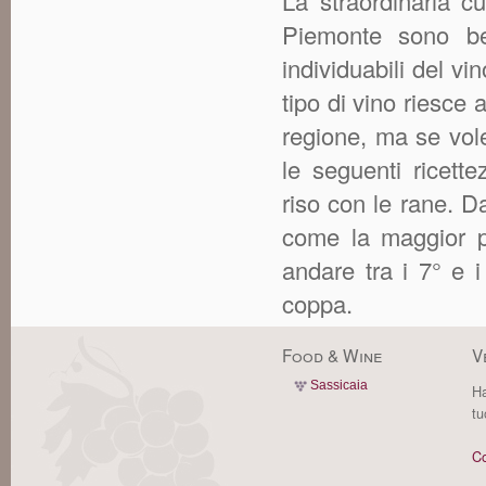
La straordinaria cu
Piemonte sono be
individuabili del 
tipo di vino riesce
regione, ma se vol
le seguenti ricett
riso con le rane. 
come la maggior p
andare tra i 7° e i 
coppa.
Food & Wine
V
Sassicaia
Ha
tu
Co