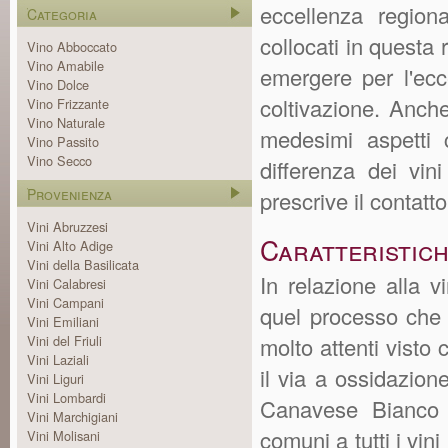
eccellenza regiona
Categoria
collocati in questa 
Vino Abboccato
Vino Amabile
emergere per l'ecce
Vino Dolce
coltivazione. Anch
Vino Frizzante
Vino Naturale
medesimi aspetti c
Vino Passito
Vino Secco
differenza dei vin
Provenienza
prescrive il contatt
Vini Abruzzesi
Caratteristic
Vini Alto Adige
Vini della Basilicata
In relazione alla v
Vini Calabresi
Vini Campani
quel processo che p
Vini Emiliani
Vini del Friuli
molto attenti visto 
Vini Laziali
il via a ossidazion
Vini Liguri
Vini Lombardi
Canavese Bianco D
Vini Marchigiani
comuni a tutti i vin
Vini Molisani