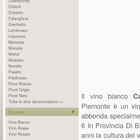
Chardonnay
Chianti
Dolcetto
Falanghina
Grechetto
Lambrusco
Liquoroso
Malvasia
Marsala
Merlot
Moscato
Novello
Passito
Piedirosso
Pinot Bianco
Pinot Grigio
Il vino bianco
C
Pinot Nero
Tutte le altre denominazioni >>
Piemonte è un v
Colore
abbonda specialmen
Vino Bianco
6 In Provincia Di Bi
Vino Rosso
anni la cultura del 
Vino Rosato