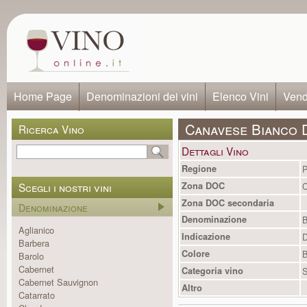
Home Page
Denominazioni dei vini
Elenco Vini
Vendi
Canavese Bianco 
Ricerca Vino
Dettagli Vino
Regione
P
Scegli i nostri vini
Zona DOC
C
Zona DOC secondaria
Denominazione
Denominazione
B
Aglianico
Indicazione
Barbera
Colore
B
Barolo
Cabernet
Categoria vino
S
Cabernet Sauvignon
Altro
Catarrato