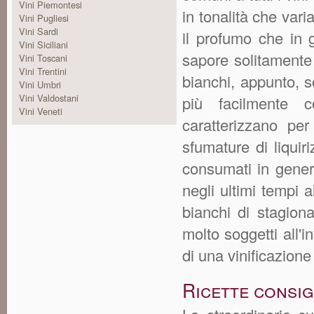
Vini Piemontesi
in tonalità che vari
Vini Pugliesi
Vini Sardi
il profumo che in g
Vini Siciliani
sapore solitamente 
Vini Toscani
Vini Trentini
bianchi, appunto, 
Vini Umbri
Vini Valdostani
più facilmente c
Vini Veneti
caratterizzano per
sfumature di liquir
consumati in gene
negli ultimi tempi a
bianchi di stagion
molto soggetti all'i
di una vinificazio
Ricette consi