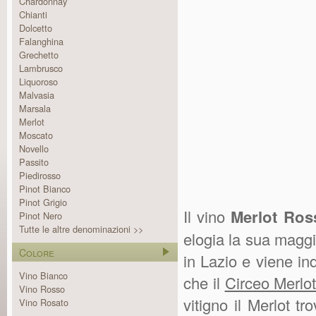
Chardonnay
Chianti
Dolcetto
Falanghina
Grechetto
Lambrusco
Liquoroso
Malvasia
Marsala
Merlot
Moscato
Novello
Passito
Piedirosso
Pinot Bianco
Pinot Grigio
Il vino
Merlot Ros
Pinot Nero
Tutte le altre denominazioni >>
elogia la sua maggi
Colore
in Lazio e viene in
Vino Bianco
che il
Circeo Merlo
Vino Rosso
vitigno il Merlot 
Vino Rosato