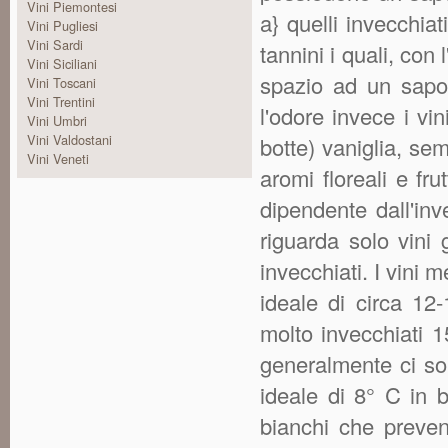
Vini Piemontesi
a} quelli invecchia
Vini Pugliesi
Vini Sardi
tannini i quali, con
Vini Siciliani
spazio ad un sapor
Vini Toscani
Vini Trentini
l'odore invece i vin
Vini Umbri
Vini Valdostani
botte) vaniglia, sem
Vini Veneti
aromi floreali e fru
dipendente dall'in
riguarda solo vini
invecchiati. I vini
ideale di circa 12-
molto invecchiati 1
generalmente ci so
ideale di 8° C in b
bianchi che preven