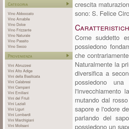
crescita maturazione
Categoria
sono: S. Felice Cir
Vino Abboccato
Vino Amabile
Vino Dolce
Caratteristic
Vino Frizzante
Vino Naturale
Come suddetto ess
Vino Passito
possiedono fondame
Vino Secco
che contrariamente
Provenienza
Naturalmente la prim
Vini Abruzzesi
Vini Alto Adige
diversifica a secon
Vini della Basilicata
possiedono una 
Vini Calabresi
Vini Campani
l'invecchiamento 
Vini Emiliani
Vini del Friuli
mutando dal rosso 
Vini Laziali
sapore e l'odore dei
Vini Liguri
Vini Lombardi
parlando del sapo
Vini Marchigiani
possiedono un sapor
Vini Molisani