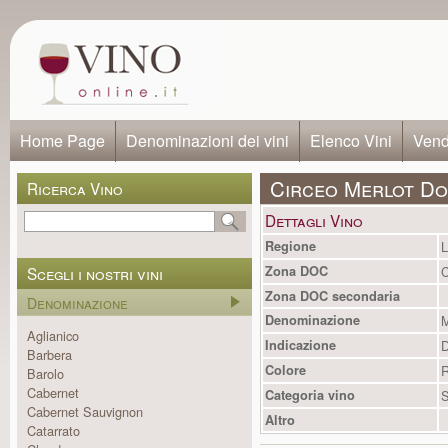
Home Page
Denominazioni dei vini
Elenco Vini
Vendi
Circeo Merlot D
Ricerca Vino
Dettagli Vino
Regione
L
Scegli i nostri vini
Zona DOC
C
Zona DOC secondaria
Denominazione
Denominazione
M
Aglianico
Indicazione
Barbera
Colore
R
Barolo
Cabernet
Categoria vino
S
Cabernet Sauvignon
Altro
Catarrato