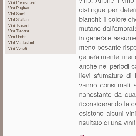
Vini Piemontesi
distingue per determ
Vini Pugliesi
Vini Sardi
bianchi: il colore c
Vini Siciliani
Vini Toscani
mutano dall'ambrato 
Vini Trentini
in generale assume i
Vini Umbri
Vini Valdostani
meno pesante rispett
Vini Veneti
generalmente meno 
anche nei periodi ca
lievi sfumature di 
vanno consumati s
nonostante da qual
riconsiderando la ca
esistono alcuni vin
risultato di una vin