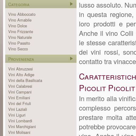
lusso assoluto. Nume
Categoria
in questa regione, 
Vino Abboccato
Vino Amabile
loro prodotti e per 
Vino Dolce
Anche il vino Colli 
Vino Frizzante
Vino Naturale
le stesse caratteris
Vino Passito
Vino Secco
dei vini rossi, so
Provenienza
contatto tra vinacc
Vini Abruzzesi
Caratteristic
Vini Alto Adige
Vini della Basilicata
Picolit Picoli
Vini Calabresi
Vini Campani
In merito alla vinif
Vini Emiliani
Vini del Friuli
complesso percors
Vini Laziali
Vini Liguri
prestare molta att
Vini Lombardi
potrebbe provocare
Vini Marchigiani
Vini Molisani
vino. Anche il vino 