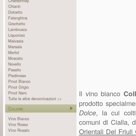
Chardonnay
Chianti
Dolcetto
Falanghina
Grechetto
Lambrusco
Liquoroso
Malvasia
Marsala
Merlot
Moscato
Novello
Passito
Piedirosso
Pinot Bianco
Pinot Grigio
Il vino bianco
Coll
Pinot Nero
Tutte le altre denominazioni >>
prodotto specialme
Colore
Dolce
, la cui col
Vino Bianco
comuni di Cialla, d
Vino Rosso
Orientali Del Friuli
Vino Rosato