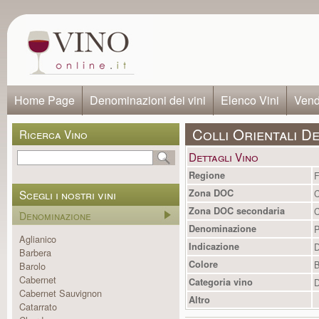
Home Page
Denominazioni dei vini
Elenco Vini
Vendi
Colli Orientali De
Ricerca Vino
Dettagli Vino
Regione
F
Scegli i nostri vini
Zona DOC
C
Zona DOC secondaria
C
Denominazione
Denominazione
P
Aglianico
Indicazione
Barbera
Colore
B
Barolo
Cabernet
Categoria vino
D
Cabernet Sauvignon
Altro
Catarrato