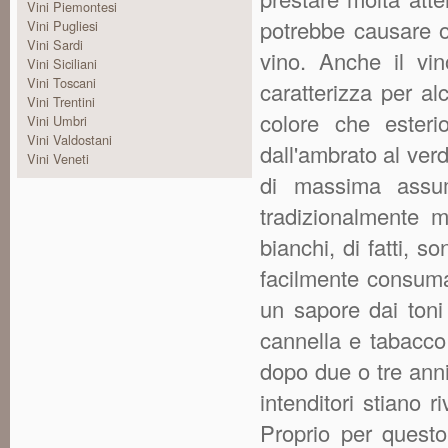
Vini Piemontesi
potrebbe causare o
Vini Pugliesi
Vini Sardi
vino. Anche il vi
Vini Siciliani
Vini Toscani
caratterizza per alc
Vini Trentini
colore che esteri
Vini Umbri
Vini Valdostani
dall'ambrato al verd
Vini Veneti
di massima assume
tradizionalmente m
bianchi, di fatti, 
facilmente consumab
un sapore dai toni 
cannella e tabacco
dopo due o tre ann
intenditori stiano r
Proprio per questo