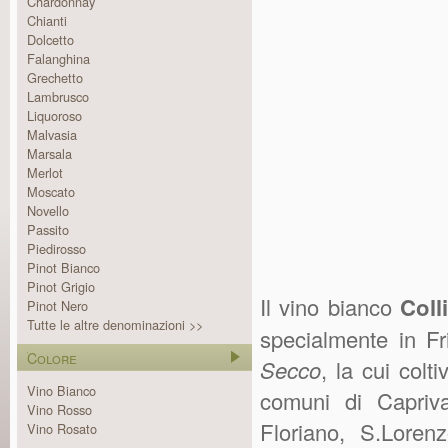
Chardonnay
Chianti
Dolcetto
Falanghina
Grechetto
Lambrusco
Liquoroso
Malvasia
Marsala
Merlot
Moscato
Novello
Passito
Piedirosso
Pinot Bianco
Pinot Grigio
Il vino bianco
Coll
Pinot Nero
Tutte le altre denominazioni >>
specialmente in Fr
Colore
Secco
, la cui col
Vino Bianco
comuni di Capriv
Vino Rosso
Floriano, S.Loren
Vino Rosato