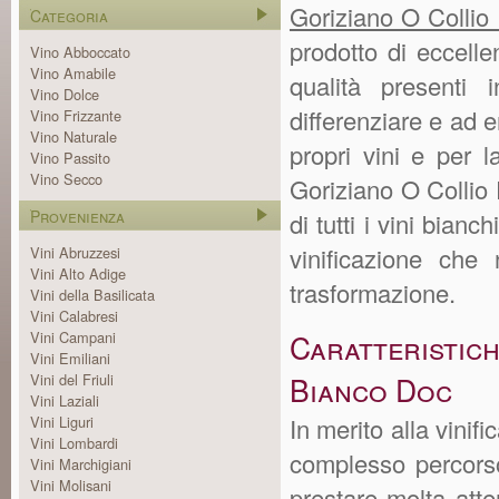
Goriziano O Collio
Categoria
prodotto di eccelle
Vino Abboccato
Vino Amabile
qualità presenti 
Vino Dolce
differenziare e ad 
Vino Frizzante
Vino Naturale
propri vini e per l
Vino Passito
Vino Secco
Goriziano O Collio 
Provenienza
di tutti i vini bianc
vinificazione che
Vini Abruzzesi
Vini Alto Adige
trasformazione.
Vini della Basilicata
Vini Calabresi
Vini Campani
Caratteristi
Vini Emiliani
Vini del Friuli
Bianco Doc
Vini Laziali
Vini Liguri
In merito alla vinif
Vini Lombardi
complesso percorso
Vini Marchigiani
Vini Molisani
prestare molta atte