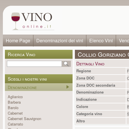
Home Page
Denominazioni dei vini
Elenco Vini
Vendi
Collio Goriziano 
Ricerca Vino
Dettagli Vino
Regione
F
Scegli i nostri vini
Zona DOC
C
Zona DOC secondaria
Denominazione
Denominazione
P
Aglianico
Indicazione
Barbera
Colore
B
Barolo
Cabernet
Categoria vino
S
Cabernet Sauvignon
Altro
Catarrato