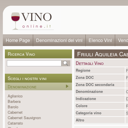
Home Page
Denominazioni dei vini
Elenco Vini
Vendi
Friuli Aquileia C
Ricerca Vino
Dettagli Vino
Regione
F
Scegli i nostri vini
Zona DOC
F
Zona DOC secondaria
Denominazione
Denominazione
C
Aglianico
Indicazione
Barbera
Colore
R
Barolo
Cabernet
Categoria vino
S
Cabernet Sauvignon
Altro
Catarrato