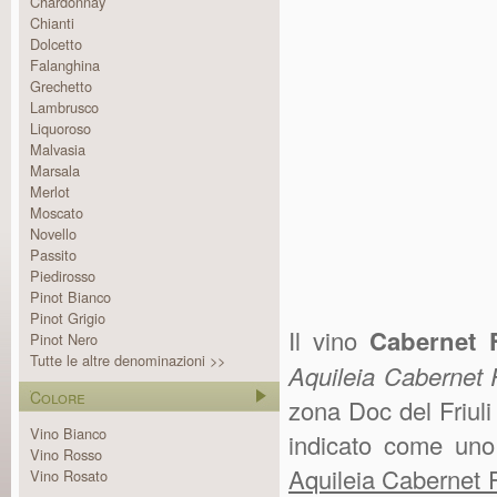
Chardonnay
Chianti
Dolcetto
Falanghina
Grechetto
Lambrusco
Liquoroso
Malvasia
Marsala
Merlot
Moscato
Novello
Passito
Piedirosso
Pinot Bianco
Pinot Grigio
Il vino
Cabernet 
Pinot Nero
Tutte le altre denominazioni >>
Aquileia Cabernet
Colore
zona Doc del Friuli 
Vino Bianco
indicato come uno 
Vino Rosso
Aquileia Cabernet 
Vino Rosato