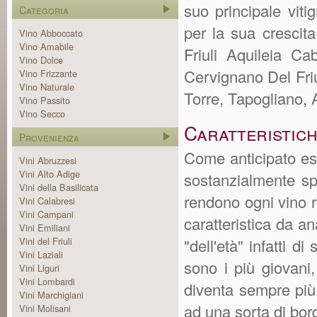
suo principale vit
Categoria
per la sua crescita
Vino Abboccato
Vino Amabile
Friuli Aquileia C
Vino Dolce
Cervignano Del Friu
Vino Frizzante
Vino Naturale
Torre, Tapogliano, A
Vino Passito
Vino Secco
Caratteristich
Provenienza
Come anticipato esso
Vini Abruzzesi
Vini Alto Adige
sostanzialmente spe
Vini della Basilicata
rendono ogni vino 
Vini Calabresi
Vini Campani
caratteristica da an
Vini Emiliani
Vini del Friuli
"dell'età" infatti d
Vini Laziali
sono i più giovan
Vini Liguri
Vini Lombardi
diventa sempre più
Vini Marchigiani
ad una sorta di bord
Vini Molisani