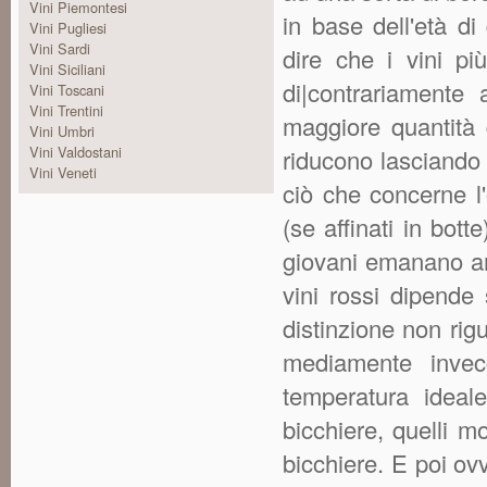
Vini Piemontesi
in base dell'età d
Vini Pugliesi
Vini Sardi
dire che i vini pi
Vini Siciliani
di|contrariamente 
Vini Toscani
Vini Trentini
maggiore quantità d
Vini Umbri
Vini Valdostani
riducono lasciando
Vini Veneti
ciò che concerne l'
(se affinati in bott
giovani emanano aro
vini rossi dipende
distinzione non rig
mediamente invecc
temperatura ideal
bicchiere, quelli m
bicchiere. E poi ov