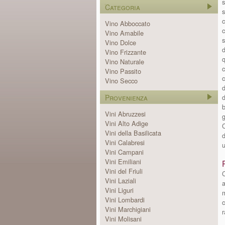
s
Categoria
s
Vino Abboccato
c
Vino Amabile
s
Vino Dolce
d
Vino Frizzante
q
Vino Naturale
c
Vino Passito
Vino Secco
d
Provenienza
d
b
Vini Abruzzesi
g
Vini Alto Adige
C
Vini della Basilicata
d
Vini Calabresi
u
Vini Campani
Vini Emiliani
Vini del Friuli
C
Vini Laziali
Vini Liguri
Vini Lombardi
c
Vini Marchigiani
r
Vini Molisani