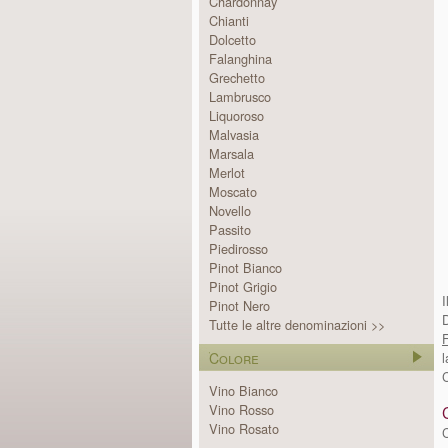
Chardonnay
Chianti
Dolcetto
Falanghina
Grechetto
Lambrusco
Liquoroso
Malvasia
Marsala
Merlot
Moscato
Novello
Passito
Piedirosso
Pinot Bianco
Pinot Grigio
I
Pinot Nero
D
Tutte le altre denominazioni >>
F
Colore
C
Vino Bianco
Vino Rosso
Vino Rosato
C