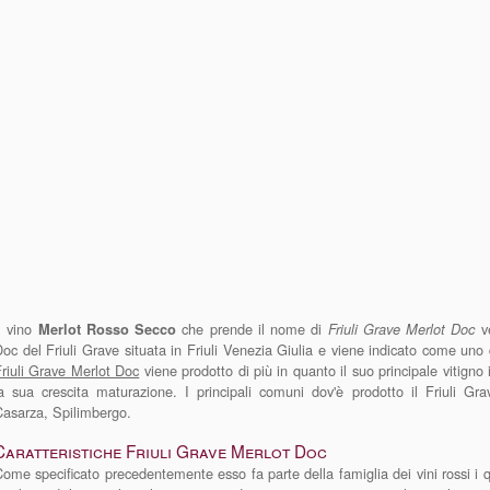
l vino
che prende il nome di
ve
Merlot Rosso Secco
Friuli Grave Merlot Doc
oc del Friuli Grave situata in Friuli Venezia Giulia e viene indicato come uno d
riuli Grave Merlot Doc
viene prodotto di più in quanto il suo principale vitigno
la sua crescita maturazione. I principali comuni dov'è prodotto il Friuli G
asarza, Spilimbergo.
Caratteristiche Friuli Grave Merlot Doc
ome specificato precedentemente esso fa parte della famiglia dei vini rossi i 