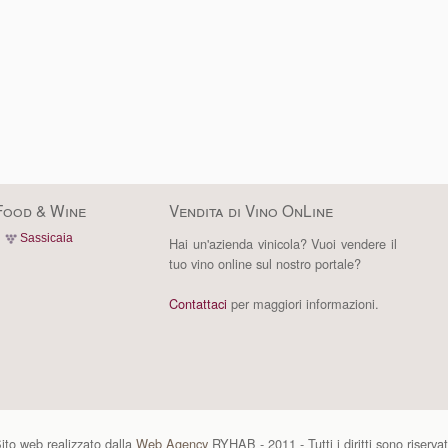
Food & Wine
Vendita di Vino OnLine
Sassicaia
Hai un'azienda vinicola? Vuoi vendere il
tuo vino online sul nostro portale?
Contattaci
per maggiori informazioni.
ito web realizzato dalla
Web Agency
RYHAB - 2011 - Tutti i diritti sono riservat