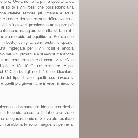
 genere. Ovviamente la prima specialità da
i di solito i vini rossi che possiedono una
ione diviene sempre più intensa e scura
e l'odore dei vini rossi si differenziano a
i vini più giovani possiedono un sapore più
 contengono maggiore quantità di tannini i
re più morbido ed equilibrato. Per ciò che
 in botte) vaniglia, semi tostati e spezie,
tura impiegata per i vini rossi è ancora
olo per vini giovani e vini vecchi ma anche
na temperatura ideale di circa 12-13 °C in
ottiglia e 18- 10 C° nel bicchiere. E poi
i 8° C in bottiglia e 14° C nel bicchiere.
da del tipo di vino, quelli rossi invece si
 e quelli più giovani che invece richiedono
chiedono l'abbinamento idoneo con ricette
utt tenendo presente il fatto che viene
ione enogastronomica. Se volete esaltare
con cui abbinarlo sono i seguenti: penne al