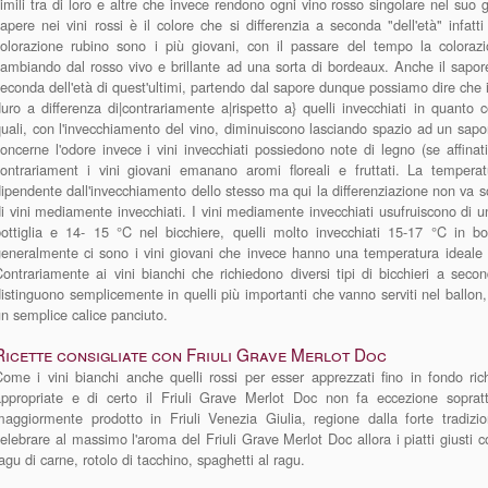
imili tra di loro e altre che invece rendono ogni vino rosso singolare nel suo
apere nei vini rossi è il colore che si differenzia a seconda "dell'età" infatt
colorazione rubino sono i più giovani, con il passare del tempo la coloraz
ambiando dal rosso vivo e brillante ad una sorta di bordeaux. Anche il sapore 
econda dell'età di quest'ultimi, partendo dal sapore dunque possiamo dire che 
uro a differenza di|contrariamente a|rispetto a} quelli invecchiati in quanto
uali, con l'invecchiamento del vino, diminuiscono lasciando spazio ad un sapo
oncerne l'odore invece i vini invecchiati possiedono note di legno (se affinati
contrariament i vini giovani emanano aromi floreali e fruttati. La tempera
ipendente dall'invecchiamento dello stesso ma qui la differenziazione non va s
i vini mediamente invecchiati. I vini mediamente invecchiati usufruiscono di u
ottiglia e 14- 15 °C nel bicchiere, quelli molto invecchiati 15-17 °C in b
eneralmente ci sono i vini giovani che invece hanno una temperatura ideale d
ontrariamente ai vini bianchi che richiedono diversi tipi di bicchieri a secon
istinguono semplicemente in quelli più importanti che vanno serviti nel ballon,
n semplice calice panciuto.
Ricette consigliate con Friuli Grave Merlot Doc
ome i vini bianchi anche quelli rossi per esser apprezzati fino in fondo ri
appropriate e di certo il Friuli Grave Merlot Doc non fa eccezione sopratt
maggiormente prodotto in Friuli Venezia Giulia, regione dalla forte tradiz
elebrare al massimo l'aroma del Friuli Grave Merlot Doc allora i piatti giusti 
agu di carne, rotolo di tacchino, spaghetti al ragu.