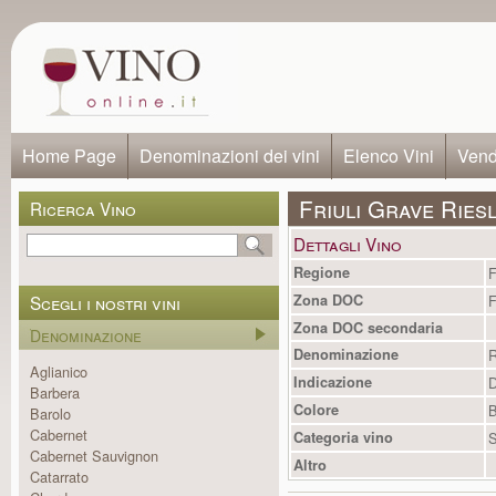
Home Page
Denominazioni dei vini
Elenco Vini
Vendi
Friuli Grave Ries
Ricerca Vino
Dettagli Vino
Regione
F
Scegli i nostri vini
Zona DOC
F
Zona DOC secondaria
Denominazione
Denominazione
R
Aglianico
Indicazione
Barbera
Colore
B
Barolo
Cabernet
Categoria vino
S
Cabernet Sauvignon
Altro
Catarrato