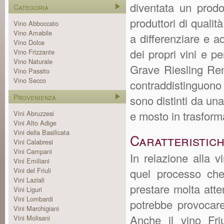
diventata un prodo
Categoria
produttori di qualit
Vino Abboccato
Vino Amabile
a differenziare e a
Vino Dolce
dei propri vini e pe
Vino Frizzante
Vino Naturale
Grave Riesling Ren
Vino Passito
Vino Secco
contraddistinguono 
Provenienza
sono distinti da una
e mosto in trasform
Vini Abruzzesi
Vini Alto Adige
Vini della Basilicata
Caratteristic
Vini Calabresi
Vini Campani
In relazione alla v
Vini Emiliani
Vini del Friuli
quel processo che 
Vini Laziali
prestare molta atte
Vini Liguri
Vini Lombardi
potrebbe provocare
Vini Marchigiani
Anche il vino Fri
Vini Molisani