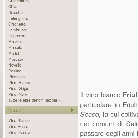
Chardonnay
Chianti
Dolcetto
Falanghina
Grechetto
Lambrusco
Liquoroso
Malvasia
Marsala
Merlot
Moscato
Novello
Passito
Piedirosso
Pinot Bianco
Pinot Grigio
Il vino bianco
Friu
Pinot Nero
Tutte le altre denominazioni >>
particolare in Friu
Colore
Secco
, la cui colt
Vino Bianco
nei comuni di Sal
Vino Rosso
passare degli anni 
Vino Rosato