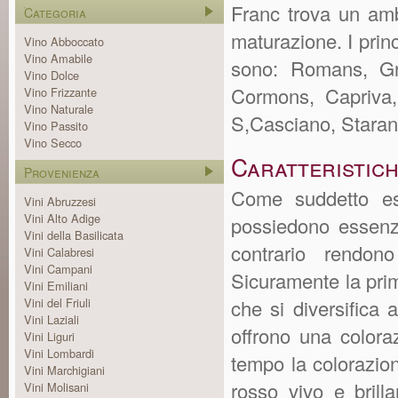
Franc trova un amb
Categoria
maturazione. I princ
Vino Abboccato
Vino Amabile
sono: Romans, Gra
Vino Dolce
Cormons, Capriva,
Vino Frizzante
Vino Naturale
S,Casciano, Stara
Vino Passito
Vino Secco
Caratteristich
Provenienza
Come suddetto ess
Vini Abruzzesi
Vini Alto Adige
possiedono essenzia
Vini della Basilicata
contrario rendon
Vini Calabresi
Vini Campani
Sicuramente la prima
Vini Emiliani
Vini del Friuli
che si diversifica a
Vini Laziali
offrono una colora
Vini Liguri
Vini Lombardi
tempo la colorazio
Vini Marchigiani
rosso vivo e bril
Vini Molisani