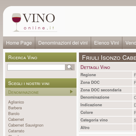
Home Page
Denominazioni dei vini
Elenco Vini
Vendi
Friuli Isonzo Cab
Ricerca Vino
Dettagli Vino
Regione
F
Scegli i nostri vini
Zona DOC
F
Zona DOC secondaria
Denominazione
Denominazione
C
Aglianico
Indicazione
Barbera
Colore
R
Barolo
Cabernet
Categoria vino
S
Cabernet Sauvignon
Altro
Catarrato