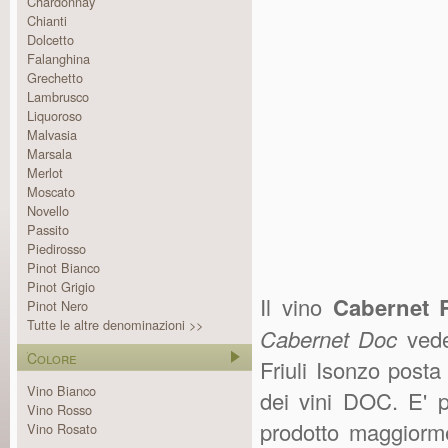
Chardonnay
Chianti
Dolcetto
Falanghina
Grechetto
Lambrusco
Liquoroso
Malvasia
Marsala
Merlot
Moscato
Novello
Passito
Piedirosso
Pinot Bianco
Pinot Grigio
Il vino
Cabernet 
Pinot Nero
Tutte le altre denominazioni >>
Cabernet Doc
vede
Colore
Friuli Isonzo post
Vino Bianco
dei vini DOC. E' p
Vino Rosso
prodotto maggiorme
Vino Rosato