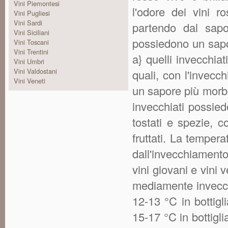
Vini Piemontesi
l'odore dei vini ro
Vini Pugliesi
Vini Sardi
partendo dal sapo
Vini Siciliani
possiedono un sapor
Vini Toscani
Vini Trentini
a} quelli invecchiat
Vini Umbri
Vini Valdostani
quali, con l'invec
Vini Veneti
un sapore più morbi
invecchiati possiedo
tostati e spezie, c
fruttati. La tempera
dall'invecchiamento
vini giovani e vini 
mediamente invecch
12-13 °C in bottigl
15-17 °C in bottigl