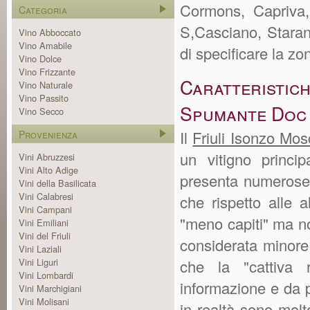
Cormons, Capriva,
Categoria
S,Casciano, Staran
Vino Abboccato
Vino Amabile
di specificare la z
Vino Dolce
Vino Frizzante
Caratterist
Vino Naturale
Vino Passito
Spumante Doc
Vino Secco
Il
Friuli Isonzo M
Provenienza
un vitigno princ
Vini Abruzzesi
Vini Alto Adige
presenta numerose si
Vini della Basilicata
Vini Calabresi
che rispetto alle a
Vini Campani
"meno capiti" ma n
Vini Emiliani
Vini del Friuli
considerata minore
Vini Laziali
Vini Liguri
che la "cattiva 
Vini Lombardi
informazione e da 
Vini Marchigiani
Vini Molisani
in realtà sono molt