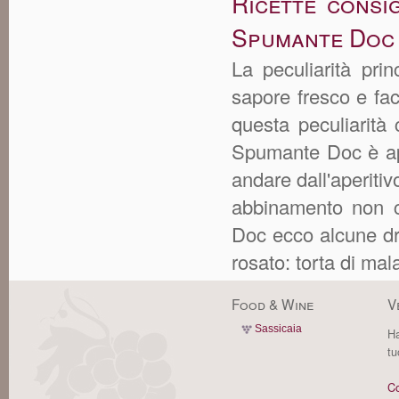
Ricette consi
Spumante Doc
La peculiarità pri
sapore fresco e fac
questa peculiarità
Spumante Doc è app
andare dall'aperiti
abbinamento non c
Doc ecco alcune dri
rosato: torta di mala
Food & Wine
V
Sassicaia
Ha
tu
Co