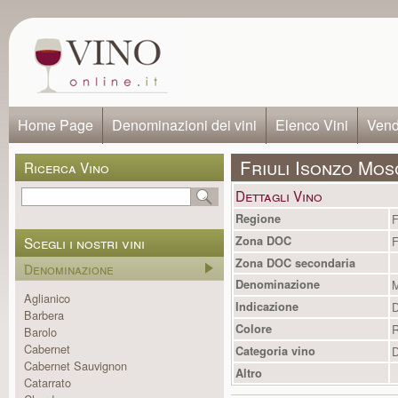
Home Page
Denominazioni dei vini
Elenco Vini
Vendi
Friuli Isonzo Mo
Ricerca Vino
Dettagli Vino
Regione
F
Scegli i nostri vini
Zona DOC
F
Zona DOC secondaria
Denominazione
Denominazione
M
Aglianico
Indicazione
Barbera
Colore
R
Barolo
Cabernet
Categoria vino
D
Cabernet Sauvignon
Altro
Catarrato