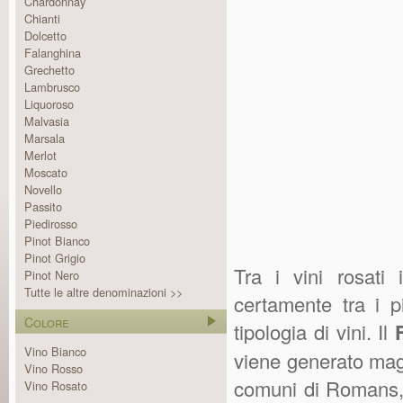
Chardonnay
Chianti
Dolcetto
Falanghina
Grechetto
Lambrusco
Liquoroso
Malvasia
Marsala
Merlot
Moscato
Novello
Passito
Piedirosso
Pinot Bianco
Pinot Grigio
Tra i vini rosati 
Pinot Nero
Tutte le altre denominazioni >>
certamente tra i p
Colore
tipologia di vini. Il
Vino Bianco
viene generato mag
Vino Rosso
comuni di Romans, 
Vino Rosato