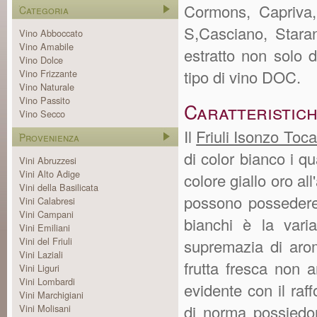
Cormons, Capriva,
Categoria
S,Casciano, Stara
Vino Abboccato
Vino Amabile
estratto non solo 
Vino Dolce
tipo di vino DOC.
Vino Frizzante
Vino Naturale
Vino Passito
Caratteristich
Vino Secco
Il
Friuli Isonzo Toc
Provenienza
di color bianco i q
Vini Abruzzesi
Vini Alto Adige
colore giallo oro all
Vini della Basilicata
possono possedere d
Vini Calabresi
Vini Campani
bianchi è la var
Vini Emiliani
Vini del Friuli
supremazia di aromi
Vini Laziali
frutta fresca non 
Vini Liguri
Vini Lombardi
evidente con il raf
Vini Marchigiani
di norma possiedon
Vini Molisani