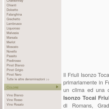
Chardonnay
Chianti
Dolcetto
Falanghina
Grechetto
Lambrusco
Liquoroso
Malvasia
Marsala
Merlot
Moscato
Novello
Passito
Piedirosso
Pinot Bianco
Pinot Grigio
Il Friuli Isonzo Toc
Pinot Nero
Tutte le altre denominazioni >>
primariamente in Fr
Colore
un clima ed una c
Vino Bianco
Isonzo Tocai Fri
Vino Rosso
di Romans, Gradi
Vino Rosato