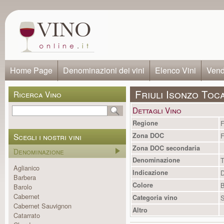
Home Page
Denominazioni dei vini
Elenco Vini
Vendi
Friuli Isonzo Toc
Ricerca Vino
Dettagli Vino
Regione
F
Scegli i nostri vini
Zona DOC
F
Zona DOC secondaria
Denominazione
Denominazione
T
Aglianico
Indicazione
Barbera
Colore
B
Barolo
Cabernet
Categoria vino
S
Cabernet Sauvignon
Altro
Catarrato