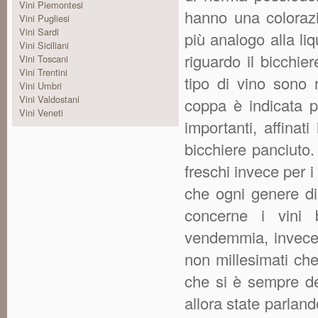
Vini Piemontesi
hanno una coloraz
Vini Pugliesi
Vini Sardi
più analogo alla liq
Vini Siciliani
riguardo il bicchie
Vini Toscani
Vini Trentini
tipo di vino sono r
Vini Umbri
Vini Valdostani
coppa è indicata p
Vini Veneti
importanti, affina
bicchiere panciuto. 
freschi invece per i 
che ogni genere d
concerne i vini 
vendemmia, invece
non millesimati ch
che si è sempre de
allora state parland