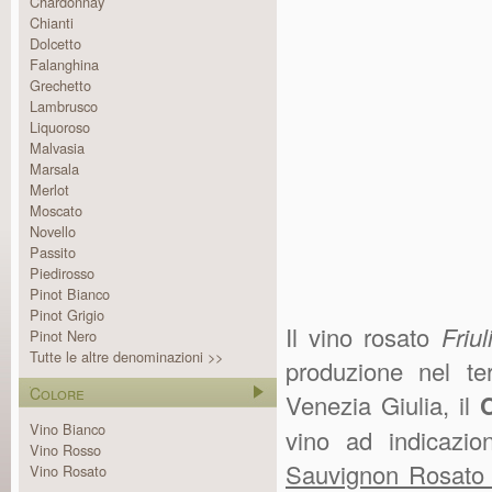
Chardonnay
Chianti
Dolcetto
Falanghina
Grechetto
Lambrusco
Liquoroso
Malvasia
Marsala
Merlot
Moscato
Novello
Passito
Piedirosso
Pinot Bianco
Pinot Grigio
Il vino rosato
Friu
Pinot Nero
Tutte le altre denominazioni >>
produzione nel ter
Colore
Venezia Giulia, il
Vino Bianco
vino ad indicazi
Vino Rosso
Sauvignon Rosato
Vino Rosato