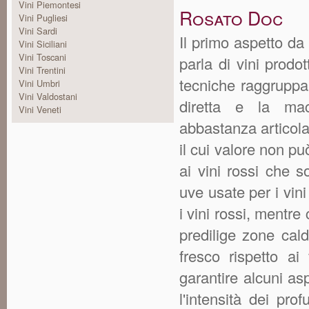
Vini Piemontesi
Rosato Doc
Vini Pugliesi
Vini Sardi
Il primo aspetto da 
Vini Siciliani
Vini Toscani
parla di vini prodo
Vini Trentini
tecniche raggruppabi
Vini Umbri
Vini Valdostani
diretta e la mac
Vini Veneti
abbastanza articola
il cui valore non pu
ai vini rossi che s
uve usate per i vini
i vini rossi, mentre
predilige zone cal
fresco rispetto ai
garantire alcuni a
l'intensità dei pr