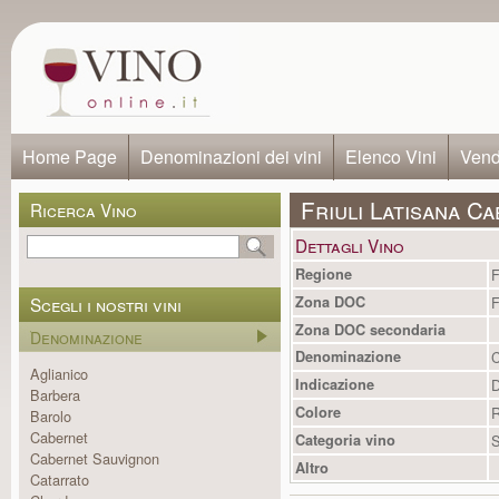
Home Page
Denominazioni dei vini
Elenco Vini
Vendi
Friuli Latisana 
Ricerca Vino
Dettagli Vino
Regione
F
Scegli i nostri vini
Zona DOC
F
Zona DOC secondaria
Denominazione
Denominazione
C
Aglianico
Indicazione
Barbera
Colore
R
Barolo
Cabernet
Categoria vino
S
Cabernet Sauvignon
Altro
Catarrato