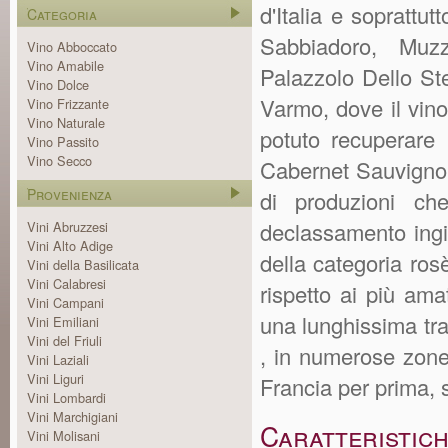
d'Italia e soprattut
Categoria
Sabbiadoro, Muz
Vino Abboccato
Vino Amabile
Palazzolo Dello St
Vino Dolce
Varmo, dove il vin
Vino Frizzante
Vino Naturale
potuto recuperare 
Vino Passito
Vino Secco
Cabernet Sauvignon
Provenienza
di produzioni ch
declassamento ingius
Vini Abruzzesi
Vini Alto Adige
della categoria rosè
Vini della Basilicata
Vini Calabresi
rispetto ai più amat
Vini Campani
una lunghissima tra
Vini Emiliani
Vini del Friuli
, in numerose zone 
Vini Laziali
Vini Liguri
Francia per prima, s
Vini Lombardi
Vini Marchigiani
Caratteristic
Vini Molisani