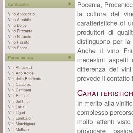
Pocenia, Procenicc
Categoria
la cultura del v
Vino Abboccato
Vino Amabile
caratteristiche di 
Vino Dolce
produttori di qual
Vino Frizzante
Vino Naturale
distinguono per la 
Vino Passito
Vino Secco
Anche il vino Fri
Provenienza
medesimi aspetti c
differenza dei vin
Vini Abruzzesi
Vini Alto Adige
prevede il contatto
Vini della Basilicata
Vini Calabresi
Vini Campani
Caratteristich
Vini Emiliani
Vini del Friuli
In merito alla vinif
Vini Laziali
complesso percorso 
Vini Liguri
Vini Lombardi
molto attenti vist
Vini Marchigiani
provocare ossida
Vini Molisani