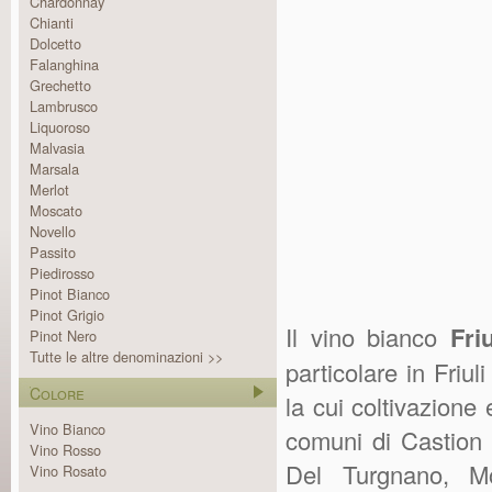
Chardonnay
Chianti
Dolcetto
Falanghina
Grechetto
Lambrusco
Liquoroso
Malvasia
Marsala
Merlot
Moscato
Novello
Passito
Piedirosso
Pinot Bianco
Pinot Grigio
Il vino bianco
Fri
Pinot Nero
Tutte le altre denominazioni >>
particolare in Friu
Colore
la cui coltivazione
Vino Bianco
comuni di Castion
Vino Rosso
Del Turgnano, Mo
Vino Rosato