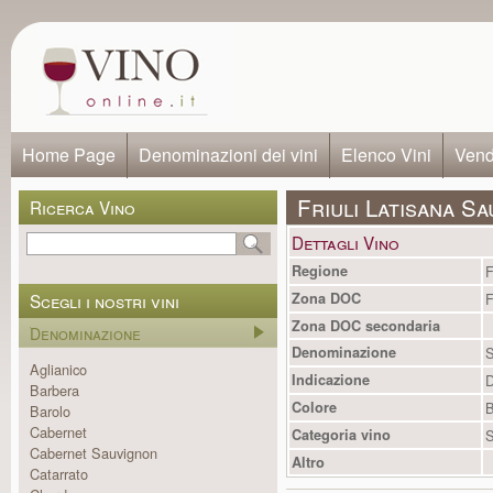
Home Page
Denominazioni dei vini
Elenco Vini
Vendi
Friuli Latisana S
Ricerca Vino
Dettagli Vino
Regione
F
Scegli i nostri vini
Zona DOC
F
Zona DOC secondaria
Denominazione
Denominazione
S
Aglianico
Indicazione
Barbera
Colore
B
Barolo
Cabernet
Categoria vino
S
Cabernet Sauvignon
Altro
Catarrato