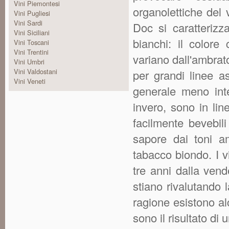
Vini Piemontesi
organolettiche del 
Vini Pugliesi
Vini Sardi
Doc si caratterizz
Vini Siciliani
bianchi: il colore
Vini Toscani
Vini Trentini
variano dall'ambrato
Vini Umbri
Vini Valdostani
per grandi linee as
Vini Veneti
generale meno integ
invero, sono in li
facilmente bevebili
sapore dai toni am
tabacco biondo. I 
tre anni dalla vend
stiano rivalutando 
ragione esistono al
sono il risultato di