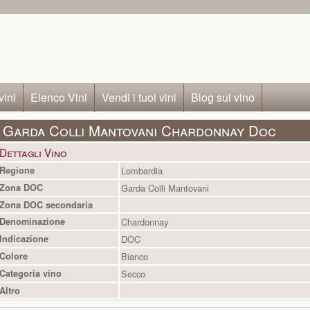
vini
Elenco Vini
Vendi i tuoi vini
Blog sul vino
Garda Colli Mantovani Chardonnay Doc
Dettagli Vino
Regione
Lombardia
Zona DOC
Garda Colli Mantovani
Zona DOC secondaria
Denominazione
Chardonnay
Indicazione
DOC
Colore
Bianco
Categoria vino
Secco
Altro