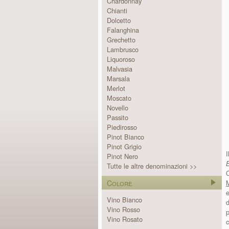
Chardonnay
Chianti
Dolcetto
Falanghina
Grechetto
Lambrusco
Liquoroso
Malvasia
Marsala
Merlot
Moscato
Novello
Passito
Piedirosso
Pinot Bianco
Pinot Grigio
Pinot Nero
Tutte le altre denominazioni >>
Colore
e
Vino Bianco
d
Vino Rosso
p
Vino Rosato
c