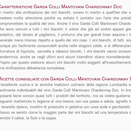
Caratteristiche Garda Colli Mantovani Chardonnay Doc
n merito alla vinificazione dei vini bianchi, ovvero in merito a quell'iter che 
restare molta attenzione poichè va evitato il contatto con l'aria che potr
ompromettere la qualità del vino. Anche il vino Garda Colli Mantovani Chardon
he sono comuni a tutti i vini bianchi: il colore che già ad occhio appare gial
erdolino, dal dorato al paglierino, il profumo che per grandi linee assume i ton
enerale meno intenso rispetto a quello dei vini rossi. I vini bianchi, di fatti,
unque più facilmente consumabili anche nelle stagioni calde, e si differenzian
fumature di liquirizia, cannella e tabacco biondo. I vini bianchi vanno consu
endemmia, anche se negli ultimi anni alcuni intenditori stiano riconsiderando 
roprio per questo esistono alcuni vini bianchi molto soggetti all'invecchiamento
na vinificazione abbastanza complessa.
Ricette consigliate con Garda Colli Mantovani Chardonnay
'eccellente cucina e le storiche tradizioni culinarie della regione Lombardia
acilmente individuabili del vino Garda Colli Mantovani Chardonnay Doc. In lin
posarsi bene concon quasi tutti i prodotti del territorio, ma se volete gustarne
eguenti ricettetrota in tegame al vino bianco con uva passa e salvia, agnello i
 lavarello ripieno, involtini di prosciutto in gelatina con uova sode e gamberet
ianco va servito come la maggior parte dei vini bianchi ad una temperatura che
ervizio il calice, la flute o la coppa.