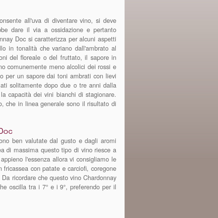
consente all'uva di diventare vino, si deve
ebbe dare il via a ossidazione e pertanto
nay Doc si caratterizza per alcuni aspetti
lo in tonalità che variano dall'ambrato al
i del floreale o del fruttato, il sapore in
 sono comunemente meno alcolici dei rossi e
o per un sapore dai toni ambrati con lievi
mati solitamente dopo due o tre anni dalla
la capacità dei vini bianchi di stagionare.
, che in linea generale sono il risultato di
 Doc
 sono ben valutate dal gusto e dagli aromi
ea di massima questo tipo di vino riesce a
 appieno l'essenza allora vi consigliamo le
n fricassea con patate e carciofi, coregone
ti. Da ricordare che questo vino Chardonnay
 oscilla tra i 7° e i 9°, preferendo per il