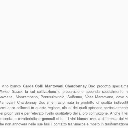
Il vino bianco
prodotto specialm
Garda Colli Mantovani Chardonnay Doc
, la cui coltivazione e preparazione abbonda specialmente ne
Bianco Secco
Cavriana, Monzambano, Pontisulmincio, Solferino, Volta Mantovana, dove c
Mantovani Chardonnay Doc
si è trasformata in prodotto di qualità indiscuti
ccellenza collocati in questa regione, alcuni dei quali spiccano particolarment
ei propri vini e per l'elevato livello qualitativo della loro coltivazione. Anche 
resenta le caratteristiche generali di tutti i vini bianchi che, a differenza dei 
he non annovera nelle sue fasi il contatto tra vinacce e mosto in trasformazion