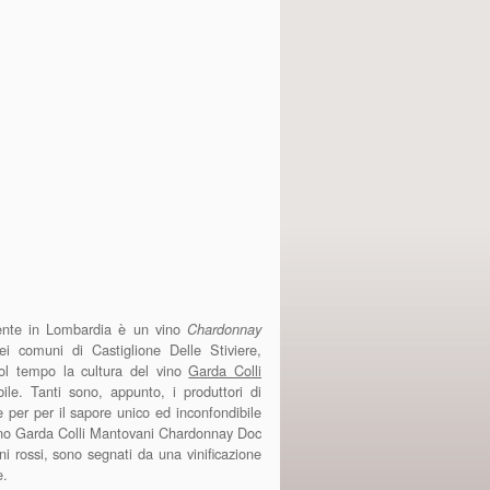
ente in Lombardia è un vino
Chardonnay
i comuni di Castiglione Delle Stiviere,
ol tempo la cultura del vino
Garda Colli
bile. Tanti sono, appunto, i produttori di
e per per il sapore unico ed inconfondibile
il vino Garda Colli Mantovani Chardonnay Doc
vini rossi, sono segnati da una vinificazione
e.