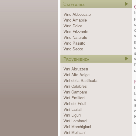
Categoria
I
Vino Abboccato
p
Vino Amabile
c
Vino Dolce
c
Vino Frizzante
v
Vino Naturale
g
Vino Passito
d
Vino Secco
s
Provenienza
v
P
Vini Abruzzesi
u
Vini Alto Adige
Vini della Basilicata
Vini Calabresi
L
Vini Campani
f
Vini Emiliani
s
Vini del Friuli
s
Vini Laziali
o
Vini Liguri
B
Vini Lombardi
s
Vini Marchigiani
Vini Molisani