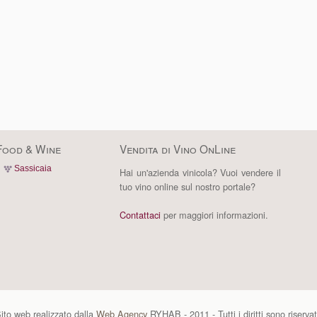
Food & Wine
Vendita di Vino OnLine
Sassicaia
Hai un'azienda vinicola? Vuoi vendere il
tuo vino online sul nostro portale?
Contattaci
per maggiori informazioni.
ito web realizzato dalla
Web Agency
RYHAB - 2011 - Tutti i diritti sono riservat