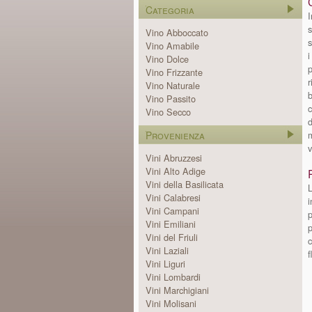
Categoria
I
s
Vino Abboccato
s
Vino Amabile
i
Vino Dolce
p
Vino Frizzante
r
Vino Naturale
b
Vino Passito
c
Vino Secco
d
Provenienza
m
v
Vini Abruzzesi
Vini Alto Adige
Vini della Basilicata
L
Vini Calabresi
i
Vini Campani
p
Vini Emiliani
p
Vini del Friuli
c
Vini Laziali
f
Vini Liguri
Vini Lombardi
Vini Marchigiani
Vini Molisani