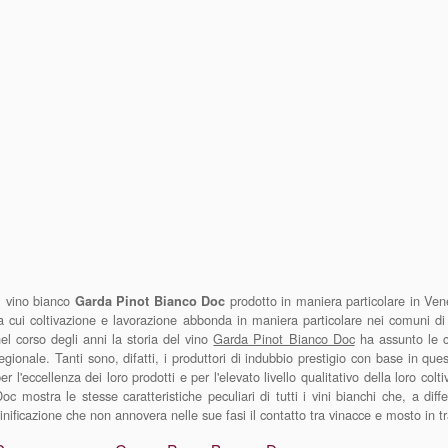
l vino bianco
prodotto in maniera particolare in Ve
Garda Pinot Bianco Doc
a cui coltivazione e lavorazione abbonda in maniera particolare nei comuni d
el corso degli anni la storia del vino
Garda Pinot Bianco Doc
ha assunto le ca
egionale. Tanti sono, difatti, i produttori di indubbio prestigio con base in que
er l'eccellenza dei loro prodotti e per l'elevato livello qualitativo della loro c
oc mostra le stesse caratteristiche peculiari di tutti i vini bianchi che, a dif
inificazione che non annovera nelle sue fasi il contatto tra vinacce e mosto in 