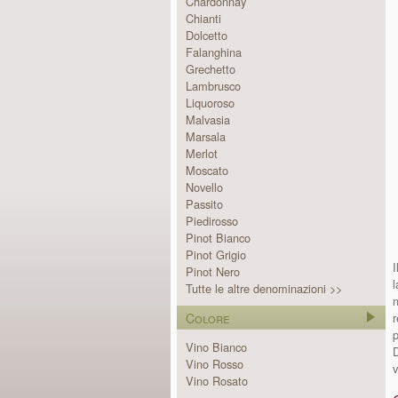
Chardonnay
Chianti
Dolcetto
Falanghina
Grechetto
Lambrusco
Liquoroso
Malvasia
Marsala
Merlot
Moscato
Novello
Passito
Piedirosso
Pinot Bianco
Pinot Grigio
I
Pinot Nero
l
Tutte le altre denominazioni >>
n
Colore
r
p
Vino Bianco
D
Vino Rosso
v
Vino Rosato