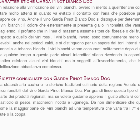
Caratteristiche Garda Pinot Bianco Doc
n relazione alla vinificazione dei vini bianchi, ovvero in merito a quell'iter che c
tare molto attenti in quanto va evitato il contatto con l'aria che potrebbe 
apore del vino. Anche il vino Garda Pinot Bianco Doc si distingue per determinat
 vini bianchi: il colore che esteriormente si presenta giallo in tonalità che va
aglierino, il profumo che in linea di massima assume i toni del floreale o del f
ispetto a quello dei vini rossi. I vini bianchi, invero, sono comunemente meno a
evebili anche nei periodi caldi, e si distinguono per un sapore dai toni intensi m
annella e tabacco biondo. I vini bianchi vanno consumati solitamente dopo d
a qualche tempo a questa parte alcuni intenditori stiano rivedendo la capacit
otivo esistono alcuni vini bianchi molto soggetti all'invecchiamento, che i
inificazione abbastanza complessa.
Ricette consigliate con Garda Pinot Bianco Doc
a straordinaria cucina e le storiche tradizioni culinarie della regione Veneto
nconfondibili del vino Garda Pinot Bianco Doc. Per grandi linee questo tipo di
arte dei prodotti regionali, ma se volete gustarne appieno il gusto allora vi cons
asticcio di pesce, maccheroni ricotta e luganega. Da non dimenticare che q
ome la maggior parte dei vini bianchi ad una temperatura che varia tra i 7° e i 
lute o la coppa.