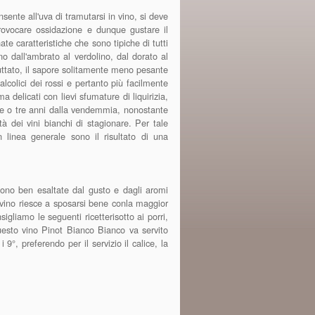
onsente all'uva di tramutarsi in vino, si deve
provocare ossidazione e dunque gustare il
e caratteristiche che sono tipiche di tutti
nno dall'ambrato al verdolino, dal dorato al
ruttato, il sapore solitamente meno pesante
lcolici dei rossi e pertanto più facilmente
a delicati con lievi sfumature di liquirizia,
ue o tre anni dalla vendemmia, nonostante
à dei vini bianchi di stagionare. Per tale
n linea generale sono il risultato di una
 sono ben esaltate dal gusto e dagli aromi
 vino riesce a sposarsi bene conla maggior
igliamo le seguenti ricetterisotto ai porri,
uesto vino Pinot Bianco Bianco va servito
9°, preferendo per il servizio il calice, la