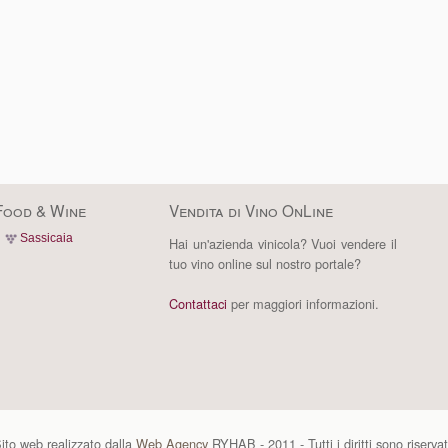
Food & Wine
Vendita di Vino OnLine
Sassicaia
Hai un'azienda vinicola? Vuoi vendere il
tuo vino online sul nostro portale?
Contattaci
per maggiori informazioni.
ito web realizzato dalla
Web Agency
RYHAB - 2011 - Tutti i diritti sono riservat