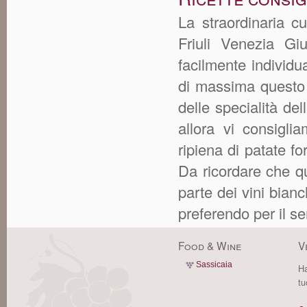
La straordinaria cu
Friuli Venezia Gi
facilmente individu
di massima questo 
delle specialità de
allora vi consigli
ripiena di patate fo
Da ricordare che q
parte dei vini bian
preferendo per il ser
Food & Wine
V
Sassicaia
Ha
tu