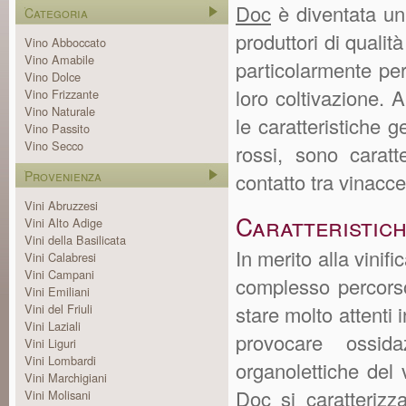
Doc
è diventata un p
Categoria
produttori di qualit
Vino Abboccato
Vino Amabile
particolarmente per 
Vino Dolce
loro coltivazione.
Vino Frizzante
Vino Naturale
le caratteristiche ge
Vino Passito
Vino Secco
rossi, sono caratt
Provenienza
contatto tra vinacc
Vini Abruzzesi
Caratteristic
Vini Alto Adige
Vini della Basilicata
In merito alla vinif
Vini Calabresi
Vini Campani
complesso percorso
Vini Emiliani
Vini del Friuli
stare molto attenti 
Vini Laziali
provocare ossida
Vini Liguri
Vini Lombardi
organolettiche del
Vini Marchigiani
Doc si caratterizz
Vini Molisani