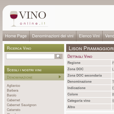
Home Page
Denominazioni dei vini
Elenco Vini
Vendi
Lison Pramaggior
Ricerca Vino
Dettagli Vino
Regione
F
Scegli i nostri vini
Zona DOC
L
Zona DOC secondaria
Denominazione
Denominazione
T
Aglianico
Indicazione
Barbera
Colore
B
Barolo
Cabernet
Categoria vino
S
Cabernet Sauvignon
Altro
Catarrato