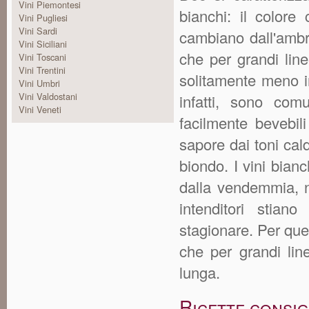
Vini Piemontesi
bianchi: il colore
Vini Pugliesi
Vini Sardi
cambiano dall'ambra
Vini Siciliani
che per grandi line
Vini Toscani
Vini Trentini
solitamente meno int
Vini Umbri
Vini Valdostani
infatti, sono co
Vini Veneti
facilmente bevebil
sapore dai toni cald
biondo. I vini bia
dalla vendemmia, 
intenditori stian
stagionare. Per que
che per grandi lin
lunga.
Ricette consig