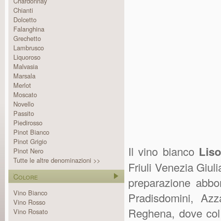
Chardonnay
Chianti
Dolcetto
Falanghina
Grechetto
Lambrusco
Liquoroso
Malvasia
Marsala
Merlot
Moscato
Novello
Passito
Piedirosso
Pinot Bianco
Pinot Grigio
Il vino bianco
Lis
Pinot Nero
Tutte le altre denominazioni >>
Friuli Venezia Giul
Colore
preparazione abbo
Vino Bianco
Pradisdomini, Az
Vino Rosso
Reghena, dove col 
Vino Rosato