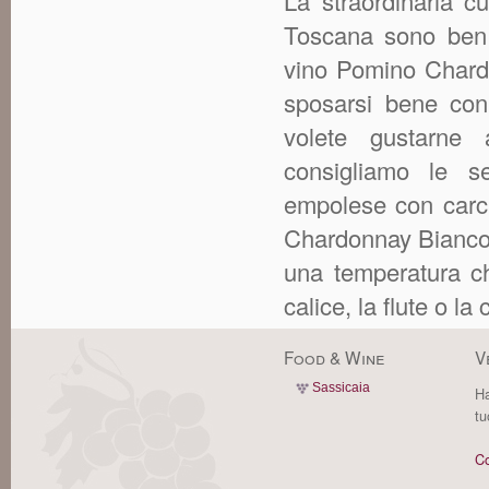
La straordinaria cu
Toscana sono ben v
vino Pomino Chardo
sposarsi bene con
volete gustarne a
consigliamo le se
empolese con carci
Chardonnay Bianco 
una temperatura che
calice, la flute o la
Food & Wine
V
Sassicaia
Ha
tu
Co