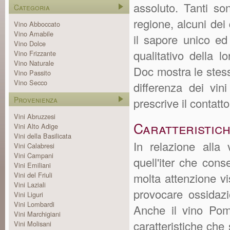
assoluto. Tanti son
Categoria
regione, alcuni dei
Vino Abboccato
Vino Amabile
il sapore unico ed 
Vino Dolce
qualitativo della 
Vino Frizzante
Vino Naturale
Doc mostra le stesse
Vino Passito
Vino Secco
differenza dei vin
Provenienza
prescrive il contatt
Vini Abruzzesi
Caratteristic
Vini Alto Adige
Vini della Basilicata
In relazione alla 
Vini Calabresi
Vini Campani
quell'iter che cons
Vini Emiliani
Vini del Friuli
molta attenzione vi
Vini Laziali
provocare ossidazi
Vini Liguri
Vini Lombardi
Anche il vino Pom
Vini Marchigiani
caratteristiche che 
Vini Molisani