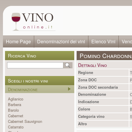
Home Page
Denominazioni dei vini
Elenco Vini
Vendi
Pomino Chardonn
Ricerca Vino
Dettagli Vino
Regione
T
Scegli i nostri vini
Zona DOC
Zona DOC secondaria
Denominazione
Denominazione
C
Aglianico
Indicazione
Barbera
Colore
B
Barolo
Cabernet
Categoria vino
S
Cabernet Sauvignon
Altro
Catarrato