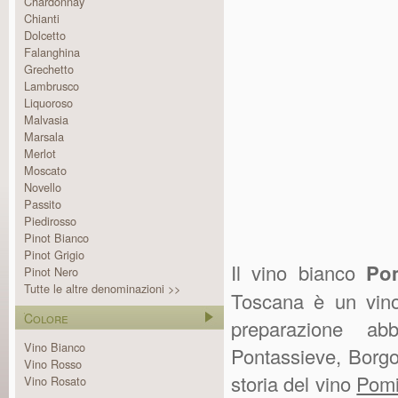
Chardonnay
Chianti
Dolcetto
Falanghina
Grechetto
Lambrusco
Liquoroso
Malvasia
Marsala
Merlot
Moscato
Novello
Passito
Piedirosso
Pinot Bianco
Pinot Grigio
Il vino bianco
Po
Pinot Nero
Tutte le altre denominazioni >>
Toscana è un vi
Colore
preparazione a
Vino Bianco
Pontassieve, Borgo
Vino Rosso
storia del vino
Pomi
Vino Rosato