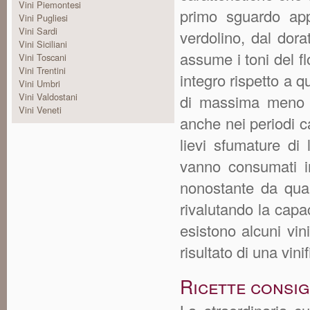
Vini Piemontesi
primo sguardo app
Vini Pugliesi
Vini Sardi
verdolino, dal dora
Vini Siciliani
assume i toni del fl
Vini Toscani
Vini Trentini
integro rispetto a qu
Vini Umbri
Vini Valdostani
di massima meno al
Vini Veneti
anche nei periodi ca
lievi sfumature di 
vanno consumati i
nonostante da qual
rivalutando la capac
esistono alcuni vin
risultato di una vi
Ricette consi