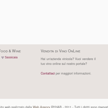
Food & Wine
Vendita di Vino OnLine
Sassicaia
Hai un'azienda vinicola? Vuoi vendere il
tuo vino online sul nostro portale?
Contattaci
per maggiori informazioni.
ito web realizzato dalla
Web Agency
RYHAB - 2011 - Tutti i diritti sono riservat