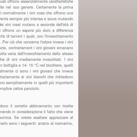
uali offrono essenzialmente caratteristiche
abile nel suo genere. Certamente la prima
tti normalmente i vini rossi che offrono una
diventa sempre più intensa e scura mutando
dei vini rossi mutano a seconda dell'età di
i offrono un sapore più duro a differenza
ità di tannini i quali, con l'invecchiamento
 Per ciò che concerne l'odore invece i vini
spezie, contrariament i vini giovani emanano
volta varia dall'invecchiamento dello stesso
he di vini mediamente invecchiati. I vini
bottiglia e 14- 15 °C nel bicchiere, quelli
ralmente ci sono i vini giovani che invece
rariamente ai vini bianchi che richiedono
guono semplicemente in quelli più importanti
emplice calice panciuto.
edono il corretto abbinamento con ricette
endo in considerazione il fatto che viene
nomica. Se volete esaltare apprezzare al
arlo sono i seguenti: anatra al rosmarino,