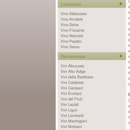
C
Categoria
s
s
Vino Abboccato
c
Vino Amabile
d
Vino Dolce
q
Vino Frizzante
d
Vino Naturale
d
Vino Passito
i
Vino Secco
a
Provenienza
m
m
Vini Abruzzesi
m
Vini Alto Adige
h
Vini della Basilicata
d
Vini Calabresi
c
Vini Campani
Vini Emiliani
Vini del Friuli
C
Vini Laziali
a
Vini Liguri
Vini Lombardi
m
Vini Marchigiani
z
Vini Molisani