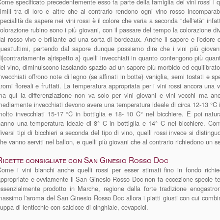
ome specificato precedentemente esso fa parte della famiglia dei vini rossi i q
imili tra di loro e altre che al contrario rendono ogni vino rosso incompar
pecialità da sapere nei vini rossi è il colore che varia a seconda "dell'età" infa
olorazione rubino sono i più giovani, con il passare del tempo la colorazione 
al rosso vivo e brillante ad una sorta di bordeaux. Anche il sapore e l'odore 
uest'ultimi, partendo dal sapore dunque possiamo dire che i vini più giovan
i|contrariamente a|rispetto a} quelli invecchiati in quanto contengono più quant
el vino, diminuiscono lasciando spazio ad un sapore più morbido ed equilibrato.
nvecchiati offrono note di legno (se affinati in botte) vaniglia, semi tostati e 
romi floreali e fruttati. La temperatura appropriata per i vini rossi ancora una 
a qui la differenziazione non va solo per vini giovani e vini vecchi ma anc
ediamente invecchiati devono avere una temperatura ideale di circa 12-13 °C in 
olto invecchiati 15-17 °C in bottiglia e 18- 10 C° nel bicchiere. E poi natu
anno una temperatura ideale di 8° C in bottiglia e 14° C nel bicchiere. Cont
iversi tipi di bicchieri a seconda del tipo di vino, quelli rossi invece si distin
he vanno serviti nel ballon, e quelli più giovani che al contrario richiedono un s
Ricette consigliate con San Ginesio Rosso Doc
ome i vini bianchi anche quelli rossi per esser stimati fino in fondo richi
ppropriate e ovviamente il San Ginesio Rosso Doc non fa eccezione specie ten
essenzialmente prodotto in Marche, regione dalla forte tradizione enogastro
assimo l'aroma del San Ginesio Rosso Doc allora i piatti giusti con cui combin
uppa di lenticchie con salcicce di cinghiale, cevapcici.