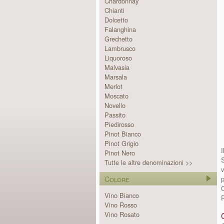
Chardonnay
Chianti
Dolcetto
Falanghina
Grechetto
Lambrusco
Liquoroso
Malvasia
Marsala
Merlot
Moscato
Novello
Passito
Piedirosso
Pinot Bianco
Pinot Grigio
I
Pinot Nero
S
Tutte le altre denominazioni >>
v
Colore
Vino Bianco
Vino Rosso
Vino Rosato