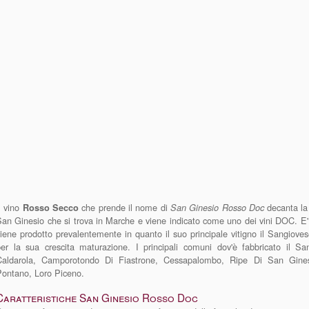
l vino
che prende il nome di
decanta la 
Rosso Secco
San Ginesio Rosso Doc
an Ginesio che si trova in Marche e viene indicato come uno dei vini DOC. E' 
iene prodotto prevalentemente in quanto il suo principale vitigno il Sangiov
per la sua crescita maturazione. I principali comuni dov'è fabbricato il 
Caldarola, Camporotondo Di Fiastrone, Cessapalombo, Ripe Di San Gines
Pontano, Loro Piceno.
Caratteristiche San Ginesio Rosso Doc