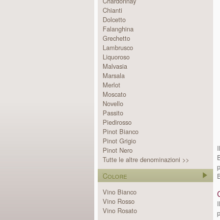
Chardonnay
Chianti
Dolcetto
Falanghina
Grechetto
Lambrusco
Liquoroso
Malvasia
Marsala
Merlot
Moscato
Novello
Passito
Piedirosso
Pinot Bianco
Pinot Grigio
I
Pinot Nero
Tutte le altre denominazioni >>
p
Colore
B
Vino Bianco
Vino Rosso
Vino Rosato
p