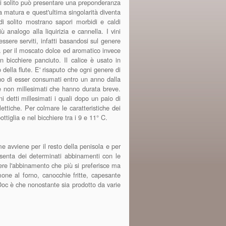
he di solito può presentare una preponderanza
ra matura e quest'ultima singolarità diventa
 di solito mostrano sapori morbidi e caldi
analogo alla liquirizia e cannella. I vini
ssere serviti, infatti basandosi sul genere
sta per il moscato dolce ed aromatico invece
n bicchiere panciuto. Il calice è usato in
o della flute. E' risaputo che ogni genere di
ono di esser consumati entro un anno dalla
 non millesimati che hanno durata breve.
 detti millesimati i quali dopo un paio di
ttiche. Per colmare le caratteristiche dei
ttiglia e nel bicchiere tra i 9 e 11° C.
me avviene per il resto della penisola e per
senta dei determinati abbinamenti con le
gliere l'abbinamento che più si preferisce ma
one al forno, canocchie fritte, capesante
Doc è che nonostante sia prodotto da varie