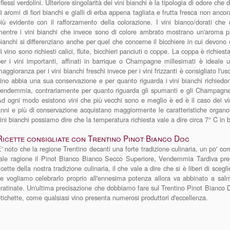
iflessi verdolini. Ulteriore singolarità dei vini bianchi è la tipologia di odore c
i aromi di fiori bianchi e gialli di erba appena tagliata e frutta fresca non anco
iù evidente con il rafforzamento della colorazione. I vini bianco/dorati che
entre i vini bianchi che invece sono di colore ambrato mostrano un'aroma più 
ianchi si differenziano anche per quel che concerne il bicchiere in cui devono e
i vino sono richiesti calici, flute, bicchieri panciuti o coppe. La coppa è richie
er i vini importanti, affinati in barrique o Champagne millesimati è ideale u
aggioranza per i vini bianchi freschi invece per i vini frizzanti è consigliato l'us
ino abbia una sua conservazione e per quanto riguarda i vini bianchi richied
vendemmia, contrariamente per quanto riguarda gli spumanti e gli Champagne
d ogni modo esistono vini che più vecchi sono e meglio è ed è il caso dei vini
nni e più di conservazione acquistano maggiormente le caratteristiche organole
ini bianchi possiamo dire che la temperatura richiesta vale a dire circa 7° C in bo
Ricette consigliate con Trentino Pinot Bianco Doc
' noto che la regione Trentino decanti una forte tradizione culinaria, un po' co
tale ragione il Pinot Bianco Bianco Secco Superiore, Vendemmia Tardiva pre
icette della nostra tradizione culinaria, il che vale a dire che si è liberi di sce
e vogliamo celebrarlo proprio all'ennesima potenza allora va abbinato a salm
ratinate. Un'ultima precisazione che dobbiamo fare sul Trentino Pinot Bianco 
tichette, come qualsiasi vino presenta numerosi produttori d'eccellenza.