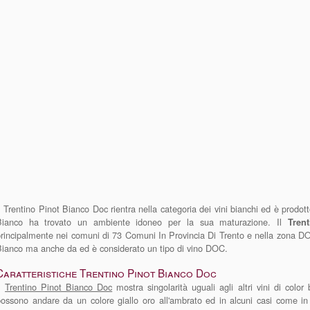
l Trentino Pinot Bianco Doc rientra nella categoria dei vini bianchi ed è prodot
Bianco ha trovato un ambiente idoneo per la sua maturazione. Il
Tren
rincipalmente nei comuni di 73 Comuni In Provincia Di Trento e nella zona DO
ianco ma anche da ed è considerato un tipo di vino DOC.
Caratteristiche Trentino Pinot Bianco Doc
Il
Trentino Pinot Bianco Doc
mostra singolarità uguali agli altri vini di color 
ossono andare da un colore giallo oro all'ambrato ed in alcuni casi come in q