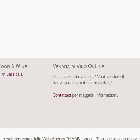
Food & Wine
Vendita di Vino OnLine
Sassicaia
Hai un'azienda vinicola? Vuoi vendere il
tuo vino online sul nostro portale?
Contattaci
per maggiori informazioni.
ito web realizzato dalla
Web Agency
RYHAB - 2011 - Tutti i diritti sono riservat