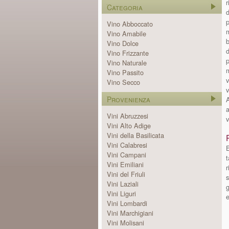
r
Categoria
d
p
Vino Abboccato
m
Vino Amabile
b
Vino Dolce
d
Vino Frizzante
p
Vino Naturale
m
Vino Passito
v
Vino Secco
Provenienza
A
a
Vini Abruzzesi
v
Vini Alto Adige
Vini della Basilicata
Vini Calabresi
E
Vini Campani
Vini Emiliani
r
Vini del Friuli
s
Vini Laziali
g
Vini Liguri
e
Vini Lombardi
Vini Marchigiani
Vini Molisani