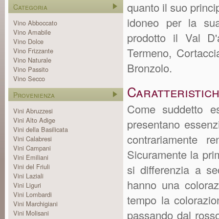
quanto il suo princi
Categoria
idoneo per la sua
Vino Abboccato
Vino Amabile
prodotto il Val D
Vino Dolce
Termeno, Cortacci
Vino Frizzante
Vino Naturale
Bronzolo.
Vino Passito
Vino Secco
Caratteristich
Provenienza
Come suddetto ess
Vini Abruzzesi
Vini Alto Adige
presentano essenzia
Vini della Basilicata
contrariamente r
Vini Calabresi
Vini Campani
Sicuramente la prim
Vini Emiliani
Vini del Friuli
si differenzia a se
Vini Laziali
hanno una colorazi
Vini Liguri
Vini Lombardi
tempo la colorazio
Vini Marchigiani
passando dal rosso
Vini Molisani