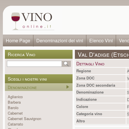
Home Page
Denominazioni dei vini
Elenco Vini
Vendi
Val D'adige (Etsc
Ricerca Vino
Dettagli Vino
Regione
A
Scegli i nostri vini
Zona DOC
V
Zona DOC secondaria
Denominazione
Denominazione
S
Aglianico
Indicazione
Barbera
Colore
R
Barolo
Cabernet
Categoria vino
S
Cabernet Sauvignon
Altro
Catarrato