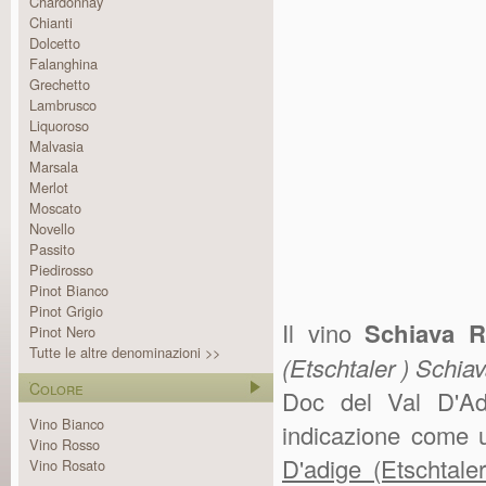
Chardonnay
Chianti
Dolcetto
Falanghina
Grechetto
Lambrusco
Liquoroso
Malvasia
Marsala
Merlot
Moscato
Novello
Passito
Piedirosso
Pinot Bianco
Pinot Grigio
Il vino
Schiava 
Pinot Nero
Tutte le altre denominazioni >>
(Etschtaler ) Schia
Colore
Doc del Val D'Adi
Vino Bianco
indicazione come u
Vino Rosso
D'adige (Etschtale
Vino Rosato