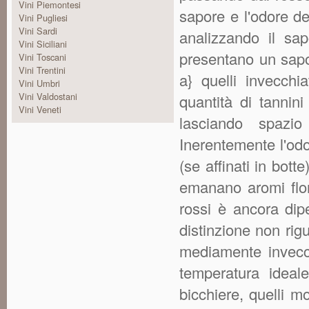
Vini Piemontesi
sapore e l'odore dei
Vini Pugliesi
Vini Sardi
analizzando il sa
Vini Siciliani
presentano un sapor
Vini Toscani
Vini Trentini
a} quelli invecch
Vini Umbri
Vini Valdostani
quantità di tannini
Vini Veneti
lasciando spazi
Inerentemente l'odo
(se affinati in bott
emanano aromi flore
rossi è ancora dip
distinzione non rig
mediamente invecch
temperatura ideal
bicchiere, quelli m