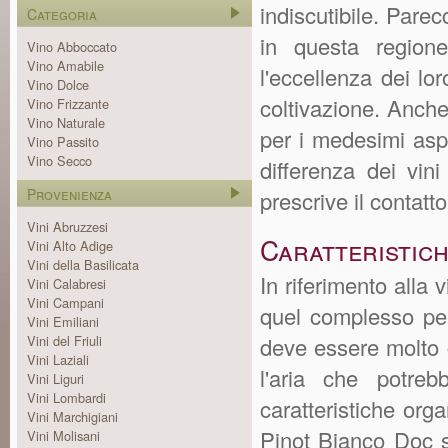
indiscutibile. Parec
Categoria
in questa regione
Vino Abboccato
Vino Amabile
l'eccellenza dei lor
Vino Dolce
coltivazione. Anche
Vino Frizzante
Vino Naturale
per i medesimi aspe
Vino Passito
Vino Secco
differenza dei vin
Provenienza
prescrive il contatt
Vini Abruzzesi
Caratteristich
Vini Alto Adige
Vini della Basilicata
In riferimento alla 
Vini Calabresi
Vini Campani
quel complesso per
Vini Emiliani
Vini del Friuli
deve essere molto c
Vini Laziali
l'aria che potre
Vini Liguri
Vini Lombardi
caratteristiche org
Vini Marchigiani
Pinot Bianco Doc s
Vini Molisani