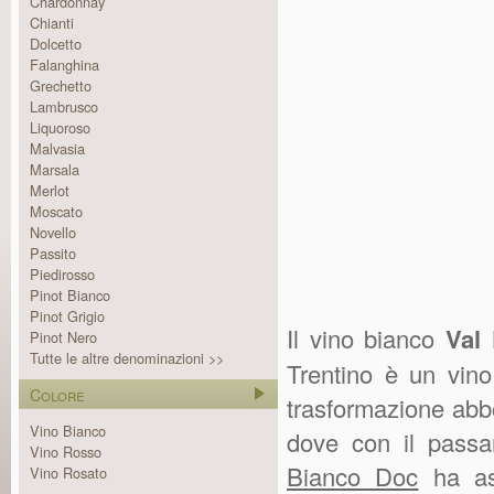
Chardonnay
Chianti
Dolcetto
Falanghina
Grechetto
Lambrusco
Liquoroso
Malvasia
Marsala
Merlot
Moscato
Novello
Passito
Piedirosso
Pinot Bianco
Pinot Grigio
Il vino bianco
Val
Pinot Nero
Tutte le altre denominazioni >>
Trentino è un vin
Colore
trasformazione abb
Vino Bianco
dove con il passa
Vino Rosso
Bianco Doc
ha ass
Vino Rosato