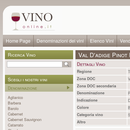
Home Page
Denominazioni dei vini
Elenco Vini
Vendi
Val D'adige Pinot
Ricerca Vino
Dettagli Vino
Regione
T
Scegli i nostri vini
Zona DOC
V
Zona DOC secondaria
Denominazione
Denominazione
P
Aglianico
Indicazione
Barbera
Colore
B
Barolo
Cabernet
Categoria vino
S
Cabernet Sauvignon
Altro
Catarrato