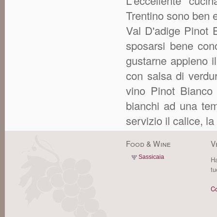
L'eccellente cucin
Trentino sono ben es
Val D'adige Pinot 
sposarsi bene conco
gustarne appieno il
con salsa di verdu
vino Pinot Bianco
bianchi ad una temp
servizio il calice, la
Food & Wine
V
Sassicaia
Ha
tu
Co