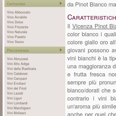
da Pinot Bianco ma 
Categoria
Vino Abboccato
Caratteristic
Vino Amabile
Vino Dolce
Il
Vicenza Pinot B
Vino Frizzante
Vino Naturale
color bianco i qual
Vino Passito
colore giallo oro al
Vino Secco
giovani possono ave
Provenienza
vini bianchi è la t
Vini Abruzzesi
Vini Alto Adige
una maggioranza di a
Vini della Basilicata
e frutta fresca no
Vini Calabresi
Vini Campani
sempre più pronunc
Vini Emiliani
Vini del Friuli
bianco/dorati che 
Vini Laziali
contrario i vini 
Vini Liguri
Vini Lombardi
un'aroma più simile 
Vini Marchigiani
anche per quel che
Vini Molisani