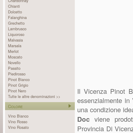
Chardonnay
Chianti
Dolcetto
Falanghina
Grechetto
Lambrusco
Liquoroso
Malvasia
Marsala
Merlot
Moscato
Novello
Passito
Piedirosso
Pinot Bianco
Pinot Grigio
Il Vicenza Pinot B
Pinot Nero
Tutte le altre denominazioni >>
essenzialmente in 
Colore
una condizione idea
Vino Bianco
Doc
viene prodot
Vino Rosso
Provincia Di Vicen
Vino Rosato