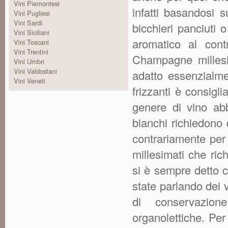
Vini Piemontesi
infatti basandosi s
Vini Pugliesi
Vini Sardi
bicchieri panciuti
Vini Siciliani
aromatico al contr
Vini Toscani
Vini Trentini
Champagne millesim
Vini Umbri
Vini Valdostani
adatto essenzialmen
Vini Veneti
frizzanti è consigli
genere di vino ab
bianchi richiedono
contrariamente per
millesimati che ri
si è sempre detto c
state parlando dei v
di conservazione
organolettiche. Per