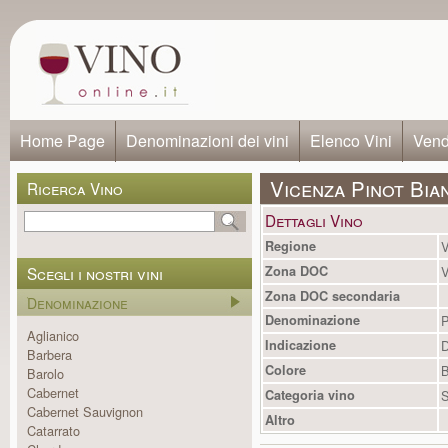
Home Page
Denominazioni dei vini
Elenco Vini
Vendi
Vicenza Pinot Bi
Ricerca Vino
Dettagli Vino
Regione
V
Scegli i nostri vini
Zona DOC
V
Zona DOC secondaria
Denominazione
Denominazione
P
Aglianico
Indicazione
Barbera
Colore
B
Barolo
Cabernet
Categoria vino
S
Cabernet Sauvignon
Altro
Catarrato