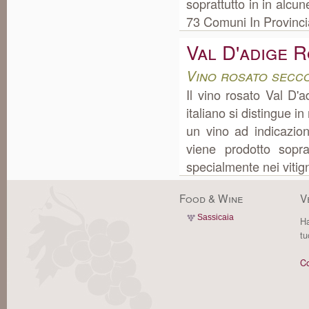
soprattutto in in alcun
73 Comuni In Provincia
Val D'adige 
Vino rosato secc
Il vino rosato Val D'a
italiano si distingue i
un vino ad indicazio
viene prodotto sopr
specialmente nei vitigni
Food & Wine
V
Sassicaia
Ha
tu
Co