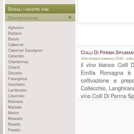
Scegli i nostri vini
Denominazione
Aglianico
Barbera
Barolo
Cabernet
Cabernet Sauvignon
Colli Di Parma Spuma
Catarrato
Vino bianco amabile DOC - emi
Chardonnay
Il vino bianco Colli
Chianti
Emilia Romagna è 
Dolcetto
Falanghina
coltivazione e prep
Grechetto
Collecchio, Langhirano
Lambrusco
vino Colli Di Parma Sp
Liquoroso
Malvasia
Marsala
Merlot
Moscato
Novello
Passito