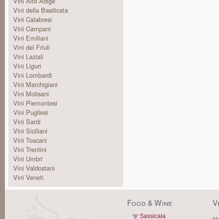
Vini Alto Adige
Vini della Basilicata
Vini Calabresi
Vini Campani
Vini Emiliani
Vini del Friuli
Vini Laziali
Vini Liguri
Vini Lombardi
Vini Marchigiani
Vini Molisani
Vini Piemontesi
Vini Pugliesi
Vini Sardi
Vini Siciliani
Vini Toscani
Vini Trentini
Vini Umbri
Vini Valdostani
Vini Veneti
Food & Wine
V
Sassicaia
Ha