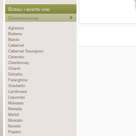
Scegli i nostri vini
Denominazione
Aglianico
Barbera
Barolo
Cabernet
Cabernet Sauvignon
Catarrato
Chardonnay
Chianti
Dolcetto
Falanghina
Grechetto
Lambrusco
Liquoroso
Malvasia
Marsala
Merlot
Moscato
Novello
Passito