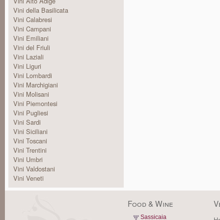
Vini Alto Adige
Vini della Basilicata
Vini Calabresi
Vini Campani
Vini Emiliani
Vini del Friuli
Vini Laziali
Vini Liguri
Vini Lombardi
Vini Marchigiani
Vini Molisani
Vini Piemontesi
Vini Pugliesi
Vini Sardi
Vini Siciliani
Vini Toscani
Vini Trentini
Vini Umbri
Vini Valdostani
Vini Veneti
Food & Wine
V
Sassicaia
Ha