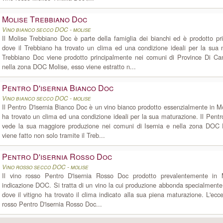
Molise Trebbiano Doc
Vino bianco secco DOC - molise
Il Molise Trebbiano Doc è parte della famiglia dei bianchi ed è prodotto p
dove il Trebbiano ha trovato un clima ed una condizione ideali per la sua 
Trebbiano Doc viene prodotto principalmente nei comuni di Province Di C
nella zona DOC Molise, esso viene estratto n...
Pentro D'isernia Bianco Doc
Vino bianco secco DOC - molise
Il Pentro D'isernia Bianco Doc è un vino bianco prodotto essenzialmente in Mo
ha trovato un clima ed una condizione ideali per la sua maturazione. Il Pentr
vede la sua maggiore produzione nei comuni di Isernia e nella zona DOC P
viene fatto non solo tramite il Treb...
Pentro D'isernia Rosso Doc
Vino rosso secco DOC - molise
Il vino rosso Pentro D'isernia Rosso Doc prodotto prevalentemente in
indicazione DOC. Si tratta di un vino la cui produzione abbonda specialmente 
dove il vitigno ha trovato il clima indicato alla sua piena maturazione. L'ecce
rosso Pentro D'isernia Rosso Doc...