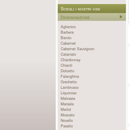
Scegli i nostri vini
Denominazione
Aglianico
Barbera
Barolo
Cabernet
Cabernet Sauvignon
Catarrato
Chardonnay
Chianti
Dolcetto
Falanghina
Grechetto
Lambrusco
Liquoroso
Malvasia
Marsala
Merlot
Moscato
Novello
Passito