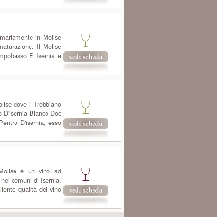
rimariamente in Molise
maturazione. Il Molise
ampobasso E Isernia e
lise dove il Trebbiano
o D'isernia Bianco Doc
entro D'isernia, esso
 Molise è un vino ad
nei comuni di Isernia,
llente qualità del vino