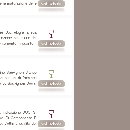
piena maturazione delle
se Doc elogia la sua
icazione come uno dei
entemente in quanto il
vino Sauvignon Bianco
ei comuni di Province
olise Sauvignon Doc si
ad indicazione DOC. Si
vince Di Campobasso E
e. L'ottima qualità del