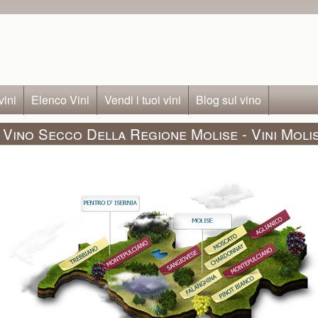
vini
Elenco Vini
Vendi i tuoi vini
Blog sul vino
Vino Secco Della Regione Molise - Vini Moli