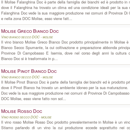
Il Molise Falanghina Doc è parte della famiglia dei bianchi ed è prodotto in
dove il Falanghina ha trovato un clima ed una condizione ideali per la sua 
Falanghina Doc vede la sua maggiore produzione nei comuni di Province Di
e nella zona DOC Molise, esso viene fatt...
Molise Greco Bianco Doc
Vino bianco secco DOC - molise
Il vino bianco Molise Greco Bianco Doc prodotto principalmente in Molise è
Bianco Secco Spumante, la cui coltivazione e preparazione abbonda princip
Province Di Campobasso E Isernia, dove nel corso degli anni la cultura 
Bianco Doc si è trasformata in p...
Molise Pinot Bianco Doc
Vino bianco secco DOC - molise
Il Molise Pinot Bianco Doc è parte della famiglia dei bianchi ed è prodotto p
dove il Pinot Bianco ha trovato un ambiente idoneo per la sua maturazione. 
Doc vede la sua maggiore produzione nei comuni di Province Di Campobasso E
DOC Molise, esso viene fatto non sol...
Molise Rosso Doc
Vino rosso secco DOC - molise
Il vino rosso Molise Rosso Doc prodotto prevalentemente in Molise è un vin
Stiamo parlando di un vino la cui produzione eccede soprattutto nei c