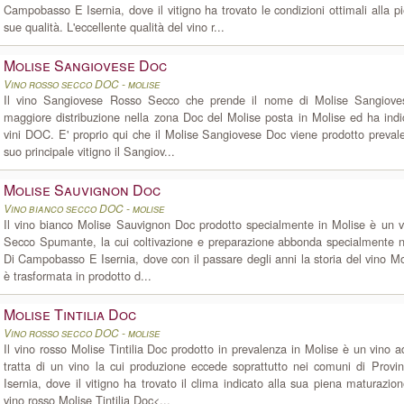
Campobasso E Isernia, dove il vitigno ha trovato le condizioni ottimali alla 
sue qualità. L'eccellente qualità del vino r...
Molise Sangiovese Doc
Vino rosso secco DOC - molise
Il vino Sangiovese Rosso Secco che prende il nome di Molise Sangiove
maggiore distribuzione nella zona Doc del Molise posta in Molise ed ha ind
vini DOC. E' proprio qui che il Molise Sangiovese Doc viene prodotto preval
suo principale vitigno il Sangiov...
Molise Sauvignon Doc
Vino bianco secco DOC - molise
Il vino bianco Molise Sauvignon Doc prodotto specialmente in Molise è un 
Secco Spumante, la cui coltivazione e preparazione abbonda specialmente n
Di Campobasso E Isernia, dove con il passare degli anni la storia del vino M
è trasformata in prodotto d...
Molise Tintilia Doc
Vino rosso secco DOC - molise
Il vino rosso Molise Tintilia Doc prodotto in prevalenza in Molise è un vino 
tratta di un vino la cui produzione eccede soprattutto nei comuni di Pro
Isernia, dove il vitigno ha trovato il clima indicato alla sua piena maturazion
vino rosso Molise Tintilia Doc<...