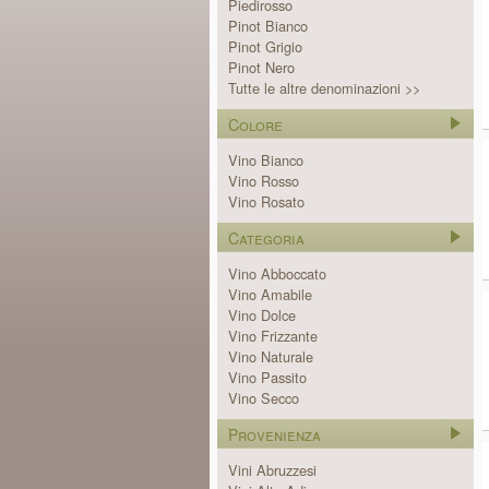
Piedirosso
Pinot Bianco
Pinot Grigio
Pinot Nero
Tutte le altre denominazioni >>
Colore
Vino Bianco
Vino Rosso
Vino Rosato
Categoria
Vino Abboccato
Vino Amabile
Vino Dolce
Vino Frizzante
Vino Naturale
Vino Passito
Vino Secco
Provenienza
Vini Abruzzesi