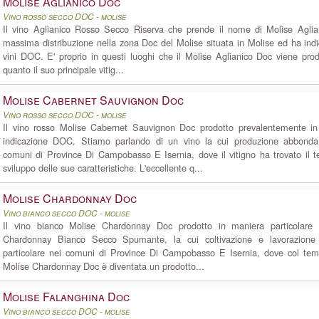
Molise Aglianico Doc
Vino rosso secco DOC - molise
Il vino Aglianico Rosso Secco Riserva che prende il nome di Molise Agli
massima distribuzione nella zona Doc del Molise situata in Molise ed ha in
vini DOC. E' proprio in questi luoghi che il Molise Aglianico Doc viene pr
quanto il suo principale vitig...
Molise Cabernet Sauvignon Doc
Vino rosso secco DOC - molise
Il vino rosso Molise Cabernet Sauvignon Doc prodotto prevalentemente i
indicazione DOC. Stiamo parlando di un vino la cui produzione abbonda
comuni di Province Di Campobasso E Isernia, dove il vitigno ha trovato il te
sviluppo delle sue caratteristiche. L'eccellente q...
Molise Chardonnay Doc
Vino bianco secco DOC - molise
Il vino bianco Molise Chardonnay Doc prodotto in maniera particolare
Chardonnay Bianco Secco Spumante, la cui coltivazione e lavorazion
particolare nei comuni di Province Di Campobasso E Isernia, dove col temp
Molise Chardonnay Doc è diventata un prodotto...
Molise Falanghina Doc
Vino bianco secco DOC - molise