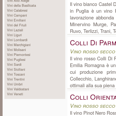
Vini Alto Adige
Il vino bianco Castel
Vini della Basilicata
in Puglia è un vino 
Vini Calabresi
Vini Campani
lavorazione abbonda 
Vini Emiliani
Minervino Murge, Pal
Vini del Friuli
Vini Laziali
Ruvo, Terlizzi, Trani, T
Vini Liguri
Colli Di Par
Vini Lombardi
Vini Marchigiani
Vini Molisani
Vino rosso secco
Vini Piemontesi
Il vino rosso Colli D
Vini Pugliesi
Emilia Romagna è un 
Vini Sardi
Vini Siciliani
cui produzione pri
Vini Toscani
Collecchio, Langhirano
Vini Trentini
Vini Umbri
ottimali alla sua piena
Vini Valdostani
Vini Veneti
Colli Orienta
Vino rosso secco 
Il vino Pinot Nero Ros