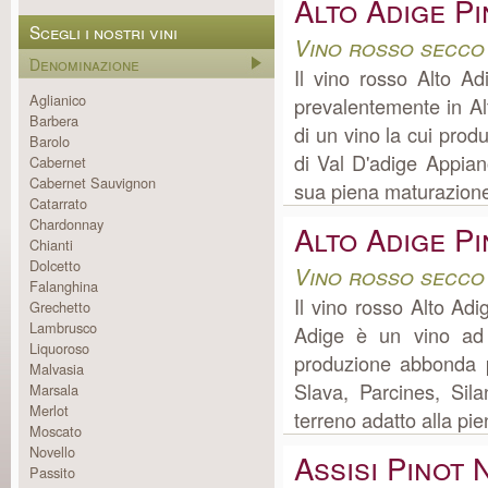
Alto Adige P
Scegli i nostri vini
Vino rosso secco
Denominazione
Il vino rosso Alto A
Aglianico
prevalentemente in Al
Barbera
di un vino la cui pro
Barolo
di Val D'adige Appiano
Cabernet
Cabernet Sauvignon
sua piena maturazione.
Catarrato
Chardonnay
Alto Adige P
Chianti
Dolcetto
Vino rosso secco
Falanghina
Il vino rosso Alto Ad
Grechetto
Lambrusco
Adige è un vino ad 
Liquoroso
produzione abbonda p
Malvasia
Slava, Parcines, Sila
Marsala
Merlot
terreno adatto alla pie
Moscato
Novello
Assisi Pinot
Passito