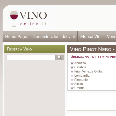
Home Page
Denominazioni dei vini
Elenco Vini
Vendi
Vino Pinot Nero -
Ricerca Vino
Seleziona tutti i vini p
Abruzzo
Calabria
Friuli Venezia Giulia
Lombardia
Piemonte
Sicilia
Umbria