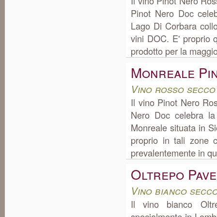
Il vino Pinot Nero Ro
Pinot Nero Doc celeb
Lago Di Corbara coll
vini DOC. E' proprio 
prodotto per la maggior
Monreale Pi
Vino rosso secco 
Il vino Pinot Nero R
Nero Doc celebra la
Monreale situata in S
proprio in tali zone
prevalentemente in quan
Oltrepo Pave
Vino bianco secc
Il vino bianco Olt
specialmente in Lomba