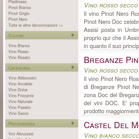
Piedirosso
Vino rosso secco
Pinot Bianco
Il vino Pinot Nero R
Pinot Grigio
Pinot Nero
Pinot Nero Doc celeb
Tutte le altre denominazioni >>
Assisi posta in Umbr
Colore
proprio qui che il Ass
in quanto il suo principa
Vino Bianco
Vino Rosso
Breganze Pi
Vino Rosato
Categoria
Vino rosso secco
Il vino Pinot Nero Ro
Vino Abboccato
Vino Amabile
di Breganze Pinot Ne
Vino Dolce
zona Doc del Breganz
Vino Frizzante
Vino Naturale
dei vini DOC. E' pro
Vino Passito
prodotto maggiormente 
Vino Secco
Castel Del M
Provenienza
Vini Abruzzesi
Vino bianco secco