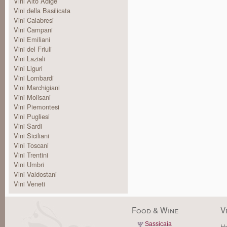
Vini Alto Adige
Vini della Basilicata
Vini Calabresi
Vini Campani
Vini Emiliani
Vini del Friuli
Vini Laziali
Vini Liguri
Vini Lombardi
Vini Marchigiani
Vini Molisani
Vini Piemontesi
Vini Pugliesi
Vini Sardi
Vini Siciliani
Vini Toscani
Vini Trentini
Vini Umbri
Vini Valdostani
Vini Veneti
Food & Wine
V
Sassicaia
Ha