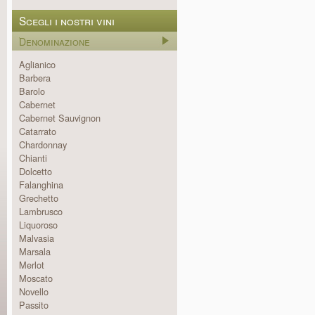
Scegli i nostri vini
Denominazione
Aglianico
Barbera
Barolo
Cabernet
Cabernet Sauvignon
Catarrato
Chardonnay
Chianti
Dolcetto
Falanghina
Grechetto
Lambrusco
Liquoroso
Malvasia
Marsala
Merlot
Moscato
Novello
Passito