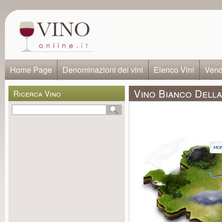
Home Page
Denominazioni dei vini
Elenco Vini
Vendi
Vino Bianco Della
Ricerca Vino