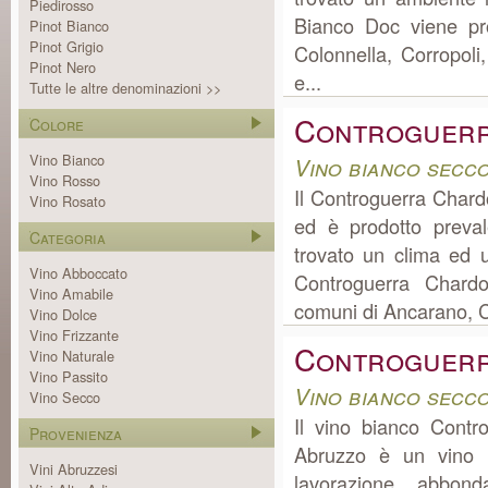
Piedirosso
Bianco Doc viene pr
Pinot Bianco
Pinot Grigio
Colonnella, Corropol
Pinot Nero
e...
Tutte le altre denominazioni >>
Controguerr
Colore
Vino Bianco
Vino bianco secc
Vino Rosso
Il Controguerra Chardo
Vino Rosato
ed è prodotto preva
Categoria
trovato un clima ed u
Vino Abboccato
Controguerra Chardo
Vino Amabile
comuni di Ancarano, Co
Vino Dolce
Vino Frizzante
Controguerr
Vino Naturale
Vino Passito
Vino bianco secc
Vino Secco
Il vino bianco Contr
Provenienza
Abruzzo è un vino M
Vini Abruzzesi
lavorazione abbon