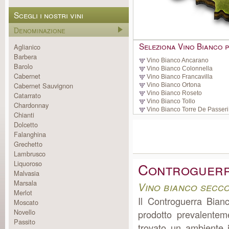
Scegli i nostri vini
Denominazione
Seleziona Vino Bianco p
Aglianico
Barbera
Vino Bianco Ancarano
Barolo
Vino Bianco Colonnella
Cabernet
Vino Bianco Francavilla
Cabernet Sauvignon
Vino Bianco Ortona
Vino Bianco Roseto
Catarrato
Vino Bianco Tollo
Chardonnay
Vino Bianco Torre De Passeri
Chianti
Dolcetto
Falanghina
Grechetto
Lambrusco
Liquoroso
Controguerr
Malvasia
Marsala
Vino bianco secc
Merlot
Il Controguerra Bian
Moscato
Novello
prodotto prevalente
Passito
trovato un ambiente 