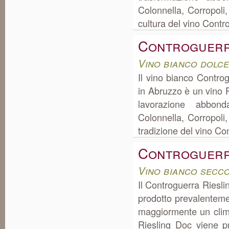
Colonnella, Corropoli
cultura del vino Contr
Controguerr
Vino bianco dolc
Il vino bianco Contro
in Abruzzo è un vino P
lavorazione abbon
Colonnella, Corropoli
tradizione del vino Co
Controguerr
Vino bianco secc
Il Controguerra Rieslin
prodotto prevalentemen
maggiormente un clima
Riesling Doc viene p