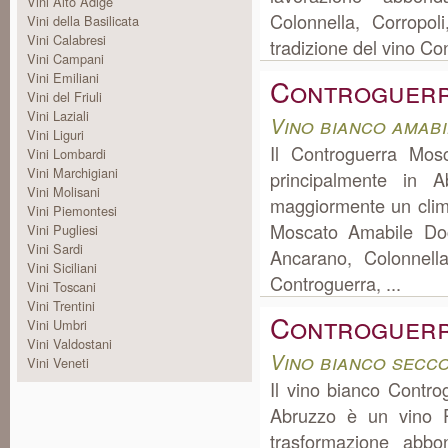
Vini Alto Adige
Colonnella, Corropo
Vini della Basilicata
Vini Calabresi
tradizione del vino Co
Vini Campani
Vini Emiliani
Controguerr
Vini del Friuli
Vini Laziali
Vino bianco amab
Vini Liguri
Il Controguerra Mos
Vini Lombardi
Vini Marchigiani
principalmente in 
Vini Molisani
maggiormente un clima
Vini Piemontesi
Moscato Amabile Doc
Vini Pugliesi
Vini Sardi
Ancarano, Colonnell
Vini Siciliani
Controguerra, ...
Vini Toscani
Vini Trentini
Controguerr
Vini Umbri
Vini Valdostani
Vino bianco secc
Vini Veneti
Il vino bianco Contro
Abruzzo è un vino P
trasformazione abbo