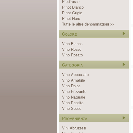
Piedirosso
Pinot Bianco
Pinot Grigio
Pinot Nero
Tutte le altre denominazioni >>
Colore
Vino Bianco
Vino Rosso
Vino Rosato
Categoria
Vino Abboccato
Vino Amabile
Vino Dolce
Vino Frizzante
Vino Naturale
Vino Passito
Vino Secco
Provenienza
Vini Abruzzesi