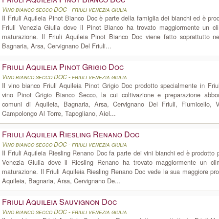
Vino bianco secco DOC - friuli venezia giulia
Il Friuli Aquileia Pinot Bianco Doc è parte della famiglia dei bianchi ed è pro
Friuli Venezia Giulia dove il Pinot Bianco ha trovato maggiormente un cl
maturazione. Il Friuli Aquileia Pinot Bianco Doc viene fatto soprattutto n
Bagnaria, Arsa, Cervignano Del Friuli...
Friuli Aquileia Pinot Grigio Doc
Vino bianco secco DOC - friuli venezia giulia
Il vino bianco Friuli Aquileia Pinot Grigio Doc prodotto specialmente in Friu
vino Pinot Grigio Bianco Secco, la cui coltivazione e preparazione abb
comuni di Aquileia, Bagnaria, Arsa, Cervignano Del Friuli, Fiumicello, V
Campolongo Al Torre, Tapogliano, Aiel...
Friuli Aquileia Riesling Renano Doc
Vino bianco secco DOC - friuli venezia giulia
Il Friuli Aquileia Riesling Renano Doc fa parte dei vini bianchi ed è prodotto p
Venezia Giulia dove il Riesling Renano ha trovato maggiormente un cli
maturazione. Il Friuli Aquileia Riesling Renano Doc vede la sua maggiore pr
Aquileia, Bagnaria, Arsa, Cervignano De...
Friuli Aquileia Sauvignon Doc
Vino bianco secco DOC - friuli venezia giulia