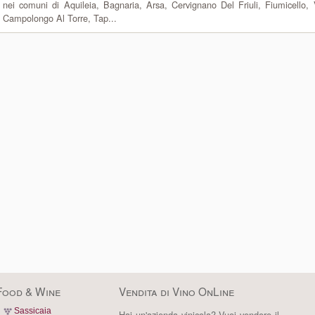
nei comuni di Aquileia, Bagnaria, Arsa, Cervignano Del Friuli, Fiumicello, 
Campolongo Al Torre, Tap...
Food & Wine
Vendita di Vino OnLine
Sassicaia
Hai un'azienda vinicola? Vuoi vendere il