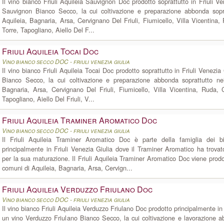
Il vino bianco Friuli Aquileia Sauvignon Doc prodotto soprattutto in Friuli V
Sauvignon Bianco Secco, la cui coltivazione e preparazione abbonda sopr
Aquileia, Bagnaria, Arsa, Cervignano Del Friuli, Fiumicello, Villa Vicentin
Torre, Tapogliano, Aiello Del F...
Friuli Aquileia Tocai Doc
Vino bianco secco DOC - friuli venezia giulia
Il vino bianco Friuli Aquileia Tocai Doc prodotto soprattutto in Friuli Venezia
Bianco Secco, la cui coltivazione e preparazione abbonda soprattutto ne
Bagnaria, Arsa, Cervignano Del Friuli, Fiumicello, Villa Vicentina, Ruda,
Tapogliano, Aiello Del Friuli, V...
Friuli Aquileia Traminer Aromatico Doc
Vino bianco secco DOC - friuli venezia giulia
Il Friuli Aquileia Traminer Aromatico Doc è parte della famiglia dei b
principalmente in Friuli Venezia Giulia dove il Traminer Aromatico ha trov
per la sua maturazione. Il Friuli Aquileia Traminer Aromatico Doc viene prodo
comuni di Aquileia, Bagnaria, Arsa, Cervign...
Friuli Aquileia Verduzzo Friulano Doc
Vino bianco secco DOC - friuli venezia giulia
Il vino bianco Friuli Aquileia Verduzzo Friulano Doc prodotto principalmente in 
un vino Verduzzo Friulano Bianco Secco, la cui coltivazione e lavorazione 