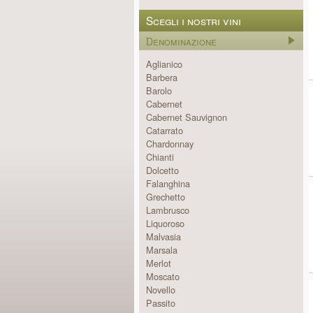
Scegli i nostri vini
Denominazione
Aglianico
Barbera
Barolo
Cabernet
Cabernet Sauvignon
Catarrato
Chardonnay
Chianti
Dolcetto
Falanghina
Grechetto
Lambrusco
Liquoroso
Malvasia
Marsala
Merlot
Moscato
Novello
Passito