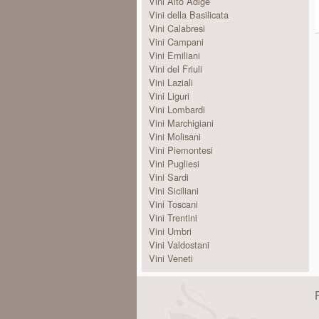
Vini Alto Adige
Vini della Basilicata
Vini Calabresi
Vini Campani
Vini Emiliani
Vini del Friuli
Vini Laziali
Vini Liguri
Vini Lombardi
Vini Marchigiani
Vini Molisani
Vini Piemontesi
Vini Pugliesi
Vini Sardi
Vini Siciliani
Vini Toscani
Vini Trentini
Vini Umbri
Vini Valdostani
Vini Veneti