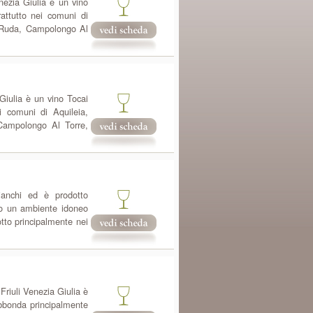
enezia Giulia è un vino
attutto nei comuni di
a, Ruda, Campolongo Al
 Giulia è un vino Tocai
i comuni di Aquileia,
 Campolongo Al Torre,
ianchi ed è prodotto
ato un ambiente idoneo
tto principalmente nei
Friuli Venezia Giulia è
abbonda principalmente