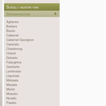
Scegli i nostri vini
Denominazione
Aglianico
Barbera
Barolo
Cabernet
Cabernet Sauvignon
Catarrato
Chardonnay
Chianti
Dolcetto
Falanghina
Grechetto
Lambrusco
Liquoroso
Malvasia
Marsala
Merlot
Moscato
Novello
Passito