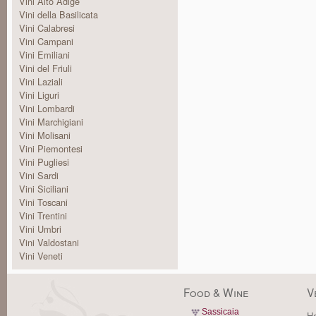
Vini Alto Adige
Vini della Basilicata
Vini Calabresi
Vini Campani
Vini Emiliani
Vini del Friuli
Vini Laziali
Vini Liguri
Vini Lombardi
Vini Marchigiani
Vini Molisani
Vini Piemontesi
Vini Pugliesi
Vini Sardi
Vini Siciliani
Vini Toscani
Vini Trentini
Vini Umbri
Vini Valdostani
Vini Veneti
Food & Wine
V
Sassicaia
Ha