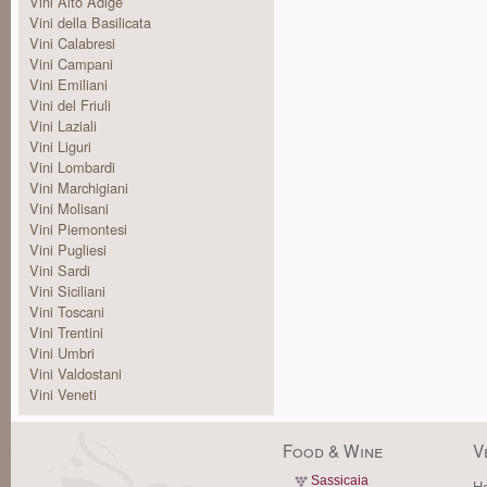
Vini Alto Adige
Vini della Basilicata
Vini Calabresi
Vini Campani
Vini Emiliani
Vini del Friuli
Vini Laziali
Vini Liguri
Vini Lombardi
Vini Marchigiani
Vini Molisani
Vini Piemontesi
Vini Pugliesi
Vini Sardi
Vini Siciliani
Vini Toscani
Vini Trentini
Vini Umbri
Vini Valdostani
Vini Veneti
Food & Wine
V
Sassicaia
Ha