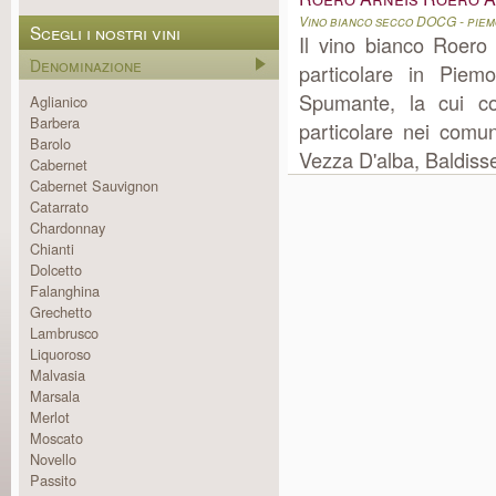
Vino bianco secco DOCG - pie
Scegli i nostri vini
Il vino bianco Roero
Denominazione
particolare in Pie
Spumante, la cui co
Aglianico
Barbera
particolare nei comun
Barolo
Vezza D'alba, Baldisse
Cabernet
Cabernet Sauvignon
Catarrato
Chardonnay
Chianti
Dolcetto
Falanghina
Grechetto
Lambrusco
Liquoroso
Malvasia
Marsala
Merlot
Moscato
Novello
Passito