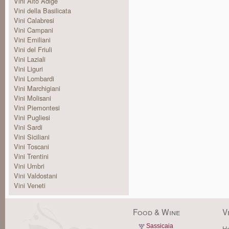
Vini Alto Adige
Vini della Basilicata
Vini Calabresi
Vini Campani
Vini Emiliani
Vini del Friuli
Vini Laziali
Vini Liguri
Vini Lombardi
Vini Marchigiani
Vini Molisani
Vini Piemontesi
Vini Pugliesi
Vini Sardi
Vini Siciliani
Vini Toscani
Vini Trentini
Vini Umbri
Vini Valdostani
Vini Veneti
Food & Wine
V
Sassicaia
Ha