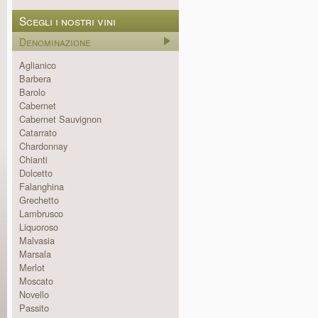
Scegli i nostri vini
Denominazione
Aglianico
Barbera
Barolo
Cabernet
Cabernet Sauvignon
Catarrato
Chardonnay
Chianti
Dolcetto
Falanghina
Grechetto
Lambrusco
Liquoroso
Malvasia
Marsala
Merlot
Moscato
Novello
Passito