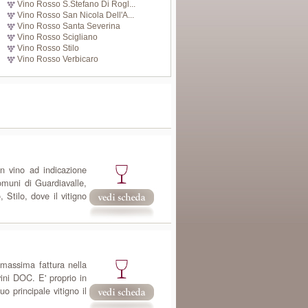
Vino Rosso S.Stefano Di Rogl...
Vino Rosso San Nicola Dell'A...
Vino Rosso Santa Severina
Vino Rosso Scigliano
Vino Rosso Stilo
Vino Rosso Verbicaro
n vino ad indicazione
muni di Guardiavalle,
Stilo, dove il vitigno
massima fattura nella
ini DOC. E' proprio in
o principale vitigno il