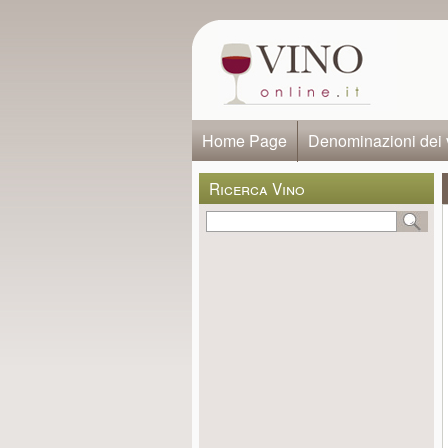
Home Page
Denominazioni dei 
Ricerca Vino