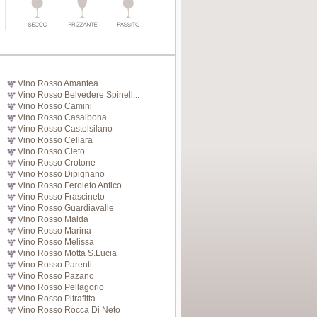
Vino Rosso Amantea
Vino Rosso Belvedere Spinell...
Vino Rosso Camini
Vino Rosso Casalbona
Vino Rosso Castelsilano
Vino Rosso Cellara
Vino Rosso Cleto
Vino Rosso Crotone
Vino Rosso Dipignano
Vino Rosso Feroleto Antico
Vino Rosso Frascineto
Vino Rosso Guardiavalle
Vino Rosso Maida
Vino Rosso Marina
Vino Rosso Melissa
Vino Rosso Motta S.Lucia
Vino Rosso Parenti
Vino Rosso Pazano
Vino Rosso Pellagorio
Vino Rosso Pitrafitta
Vino Rosso Rocca Di Neto