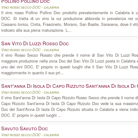
Pollino Pollino Doc
Vino rosso secco DOC - calabria
Il vino rosso Pollino Pollino Doc prodotto prevalentemente in Calabria è u
DOC. Si tratta di un vino la cui produzione abbonda in prevalenza nei com
Cassano Ionico, Civita, Frascineto, Morano, San Basile, Saracena, dove il viti
indicato alla sua piena maturazione. L...
San Vito Di Luzzi Rosso Doc
Vino rosso secco DOC - calabria
Il vino Rosso Secco Rosato che prende il nome di San Vito Di Luzzi Ros
maggiore produzione nella zona Doc del San Vito Di Luzzi posta in Calabria
uno dei vini DOC. E' proprio in questi luoghi che il San Vito Di Luzzi Ros
maggiormente in quanto il suo pri...
Sant'anna Di Isola Di Capo Rizzuto Sant'anna Di Isola D
Vino rosso secco DOC - calabria
Il vino Sant'anna Di Isola Di Capo Rizzuto Rosso Secco che prende il nome di
Capo Rizzuto Sant'anna Di Isola Di Capo Rizzuto Doc vede la sua massima
Doc del Sant'Anna Di Isola Di Capo Rizzuto situata in Calabria e viene indi
DOC. E' proprio in questi luoghi ...
Savuto Savuto Doc
Vino rosso secco DOC - calabria