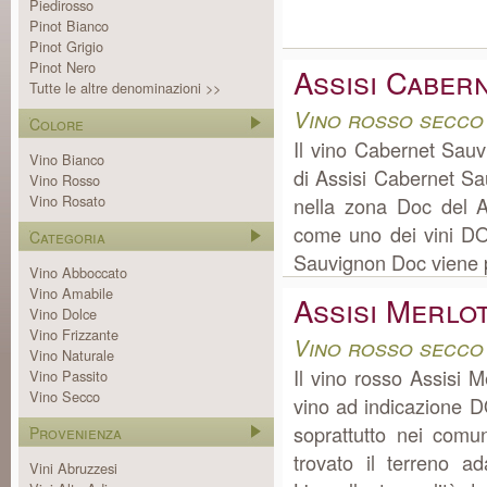
Piedirosso
Pinot Bianco
Pinot Grigio
Pinot Nero
Assisi Caber
Tutte le altre denominazioni >>
Vino rosso secco
Colore
Il vino Cabernet Sau
Vino Bianco
di Assisi Cabernet S
Vino Rosso
Vino Rosato
nella zona Doc del A
come uno dei vini DOC
Categoria
Sauvignon Doc viene pr
Vino Abboccato
Vino Amabile
Assisi Merlo
Vino Dolce
Vino Frizzante
Vino rosso secco
Vino Naturale
Il vino rosso Assisi 
Vino Passito
Vino Secco
vino ad indicazione D
soprattutto nei comun
Provenienza
trovato il terreno a
Vini Abruzzesi