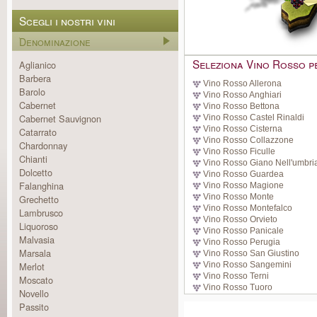
Scegli i nostri vini
Denominazione
Seleziona Vino Rosso pe
Aglianico
Barbera
Vino Rosso Allerona
Barolo
Vino Rosso Anghiari
Cabernet
Vino Rosso Bettona
Cabernet Sauvignon
Vino Rosso Castel Rinaldi
Vino Rosso Cisterna
Catarrato
Vino Rosso Collazzone
Chardonnay
Vino Rosso Ficulle
Chianti
Vino Rosso Giano Nell'umbri
Dolcetto
Vino Rosso Guardea
Falanghina
Vino Rosso Magione
Vino Rosso Monte
Grechetto
Vino Rosso Montefalco
Lambrusco
Vino Rosso Orvieto
Liquoroso
Vino Rosso Panicale
Malvasia
Vino Rosso Perugia
Marsala
Vino Rosso San Giustino
Merlot
Vino Rosso Sangemini
Vino Rosso Terni
Moscato
Vino Rosso Tuoro
Novello
Passito