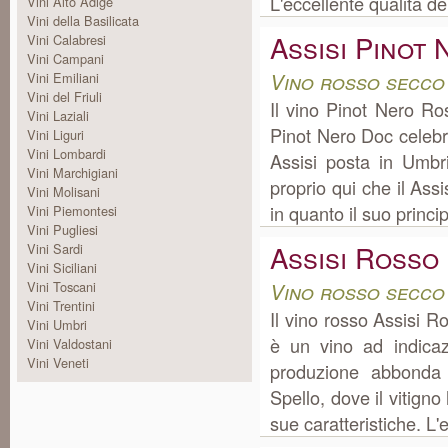
L'eccellente qualità de
Vini Alto Adige
Vini della Basilicata
Assisi Pinot
Vini Calabresi
Vini Campani
Vino rosso secco
Vini Emiliani
Vini del Friuli
Il vino Pinot Nero R
Vini Laziali
Pinot Nero Doc celeb
Vini Liguri
Vini Lombardi
Assisi posta in Umbr
Vini Marchigiani
proprio qui che il Ass
Vini Molisani
in quanto il suo principa
Vini Piemontesi
Vini Pugliesi
Assisi Rosso
Vini Sardi
Vini Siciliani
Vini Toscani
Vino rosso secco
Vini Trentini
Il vino rosso Assisi 
Vini Umbri
è un vino ad indica
Vini Valdostani
Vini Veneti
produzione abbonda 
Spello, dove il vitigno 
sue caratteristiche. L'e