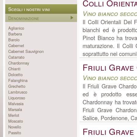
Colli Orienta
Scegli i nostri vini
Vino bianco secco
Denominazione
Il Colli Orientali Del
Aglianico
bianchi ed è prodotto
Barbera
Pinot Bianco ha trova
Barolo
maturazione. Il Colli 
Cabernet
Cabernet Sauvignon
soprattutto nei comuni
Catarrato
Chardonnay
Friuli Grav
Chianti
Dolcetto
Vino bianco secco
Falanghina
Il Friuli Grave Chardo
Grechetto
Lambrusco
ed è prodotto essen
Liquoroso
Chardonnay ha trovat
Malvasia
Friuli Grave Chardon
Marsala
Merlot
Salice, Pordenone, Cas
Moscato
Novello
Friuli Grave
Passito