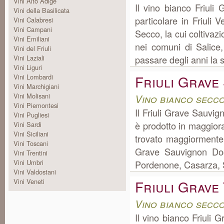
Vini Alto Adige
Il vino bianco Friul
Vini della Basilicata
particolare in Friuli
Vini Calabresi
Vini Campani
Secco, la cui coltivaz
Vini Emiliani
nei comuni di Salice
Vini del Friuli
Vini Laziali
passare degli anni la st
Vini Liguri
Friuli Grave
Vini Lombardi
Vini Marchigiani
Vini Molisani
Vino bianco secco
Vini Piemontesi
Il Friuli Grave Sauvig
Vini Pugliesi
è prodotto in maggiora
Vini Sardi
Vini Siciliani
trovato maggiormente 
Vini Toscani
Grave Sauvignon Doc 
Vini Trentini
Vini Umbri
Pordenone, Casarza, S
Vini Valdostani
Vini Veneti
Friuli Grave
Vino bianco secco
Il vino bianco Friuli 