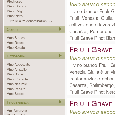
Piedirosso
Vino bianco secco
Pinot Bianco
Il vino bianco Friuli
Pinot Grigio
Pinot Nero
Friuli Venezia Giuli
Tutte le altre denominazioni >>
coltivazione e lavora
Colore
Casarza, Pordenone, d
Friuli Grave Pinot Bia
Vino Bianco
Vino Rosso
Friuli Grave
Vino Rosato
Categoria
Vino bianco secco
Il vino bianco Friuli 
Vino Abboccato
Vino Amabile
Venezia Giulia è un vi
Vino Dolce
trasformazione abbon
Vino Frizzante
Vino Naturale
Casarza, Spilimbergo, 
Vino Passito
Friuli Grave Pinot Nero
Vino Secco
Friuli Grave
Provenienza
Vini Abruzzesi
Vino bianco secco