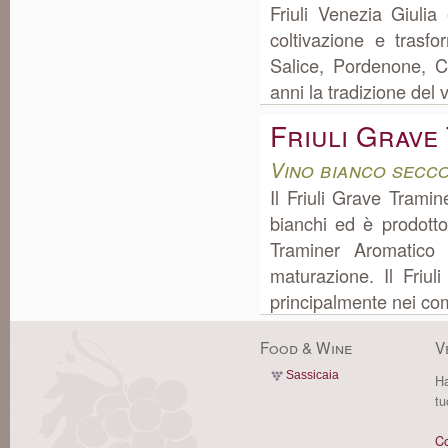
Friuli Venezia Giuli
coltivazione e tras
Salice, Pordenone, C
anni la tradizione del v
Friuli Grave
Vino bianco secco
Il Friuli Grave Tramin
bianchi ed è prodotto
Traminer Aromatico
maturazione. Il Friu
principalmente nei com
Food & Wine
V
Sassicaia
Ha
tu
Co