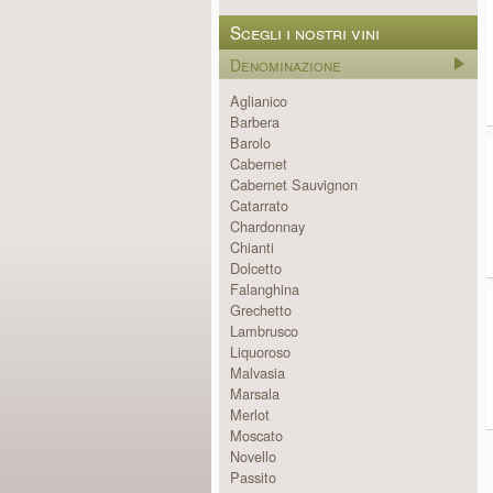
Scegli i nostri vini
Denominazione
Aglianico
Barbera
Barolo
Cabernet
Cabernet Sauvignon
Catarrato
Chardonnay
Chianti
Dolcetto
Falanghina
Grechetto
Lambrusco
Liquoroso
Malvasia
Marsala
Merlot
Moscato
Novello
Passito