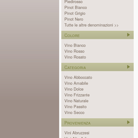
Piedirosso
Pinot Bianco
Pinot Grigio
Pinot Nero
Tutte le altre denominazioni >>
Colore
Vino Bianco
Vino Rosso
Vino Rosato
Categoria
Vino Abboccato
Vino Amabile
Vino Dolce
Vino Frizzante
Vino Naturale
Vino Passito
Vino Secco
Provenienza
Vini Abruzzesi