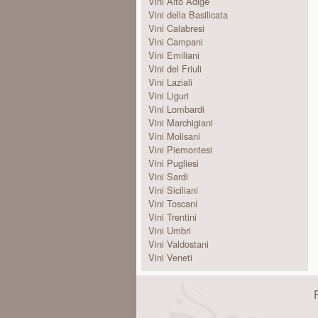
Vini Alto Adige
Vini della Basilicata
Vini Calabresi
Vini Campani
Vini Emiliani
Vini del Friuli
Vini Laziali
Vini Liguri
Vini Lombardi
Vini Marchigiani
Vini Molisani
Vini Piemontesi
Vini Pugliesi
Vini Sardi
Vini Siciliani
Vini Toscani
Vini Trentini
Vini Umbri
Vini Valdostani
Vini Veneti