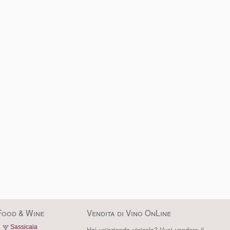
Food & Wine
Vendita di Vino OnLine
Sassicaia
Hai un'azienda vinicola? Vuoi vendere il