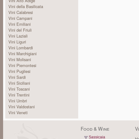
Vini Alto Adige
Vini della Basilicata
Vini Calabresi
Vini Campani
Vini Emiliani
Vini del Friuli
Vini Laziali
Vini Liguri
Vini Lombardi
Vini Marchigiani
Vini Molisani
Vini Piemontesi
Vini Pugliesi
Vini Sardi
Vini Siciliani
Vini Toscani
Vini Trentini
Vini Umbri
Vini Valdostani
Vini Veneti
Food & Wine
V
Sassicaia
Ha