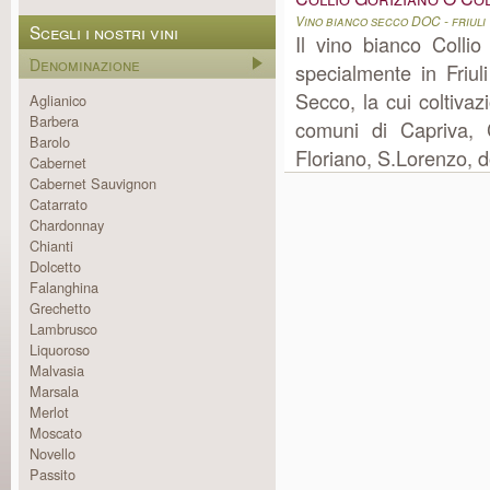
Vino bianco secco DOC - friuli 
Scegli i nostri vini
Il vino bianco Colli
Denominazione
specialmente in Friu
Secco, la cui coltiva
Aglianico
Barbera
comuni di Capriva, 
Barolo
Floriano, S.Lorenzo, do
Cabernet
Cabernet Sauvignon
Catarrato
Chardonnay
Chianti
Dolcetto
Falanghina
Grechetto
Lambrusco
Liquoroso
Malvasia
Marsala
Merlot
Moscato
Novello
Passito