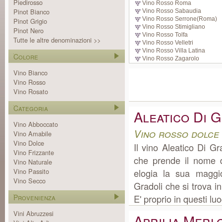
Piedirosso
Vino Rosso Roma
Pinot Bianco
Vino Rosso Sabaudia
Vino Rosso Serrone(Roma)
Pinot Grigio
Vino Rosso Stimigliano
Pinot Nero
Vino Rosso Tolfa
Tutte le altre denominazioni >>
Vino Rosso Velletri
Vino Rosso Villa Latina
Colore
Vino Rosso Zagarolo
Vino Bianco
Vino Rosso
Vino Rosato
Categoria
Aleatico Di 
Vino Abboccato
Vino rosso dolce
Vino Amabile
Vino Dolce
Il vino Aleatico Di G
Vino Frizzante
che prende il nome d
Vino Naturale
Vino Passito
elogia la sua maggi
Vino Secco
Gradoli che si trova 
Provenienza
E' proprio in questi luo
Vini Abruzzesi
Aprilia Merl