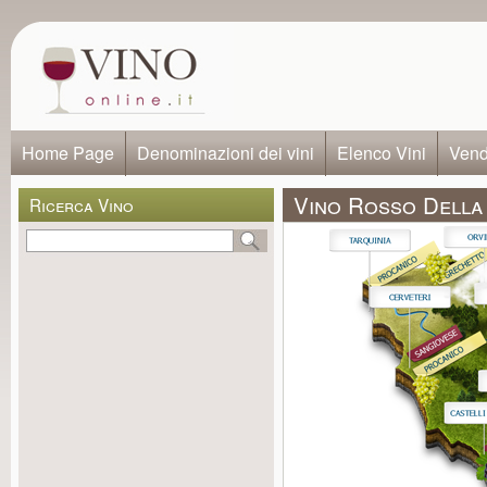
Home Page
Denominazioni dei vini
Elenco Vini
Vendi
Vino Rosso Della R
Ricerca Vino