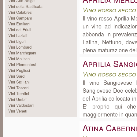
Vini Alto Adige
Vini della Basilicata
Vino rosso secco
Vini Calabresi
Il vino rosso Aprilia 
Vini Campani
Vini Emiliani
un vino ad indicazio
Vini del Friuli
abbonda in prevalenza
Vini Laziali
Latina, Nettuno, dove 
Vini Liguri
Vini Lombardi
piena maturazione dell
Vini Marchigiani
Vini Molisani
Aprilia Sang
Vini Piemontesi
Vini Pugliesi
Vino rosso secco
Vini Sardi
Il vino Sangiovese
Vini Siciliani
Vini Toscani
Sangiovese Doc celeb
Vini Trentini
del Aprilia collocata 
Vini Umbri
Vini Valdostani
E' proprio qui che
Vini Veneti
maggiormente in quanto 
Atina Cabern