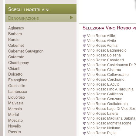
Scegli i nostri vini
Denominazione
Seleziona Vino Rosso pe
Aglianico
Barbera
Vino Rosso Affile
Barolo
Vino Rosso Alvito
Cabernet
Vino Rosso Aprilia
Cabernet Sauvignon
Vino Rosso Bagnoregio
Vino Rosso Bolsena
Catarrato
Vino Rosso Casalvieri
Chardonnay
Vino Rosso Castelnuovo Di Po
Chianti
Vino Rosso Cisterna
Dolcetto
Vino Rosso Collevecchio
Falanghina
Vino Rosso Corchiano
Vino Rosso E Acuto
Grechetto
Vino Rosso Fino A Tarquinia
Lambrusco
Vino Rosso Gallicano
Liquoroso
Vino Rosso Genzano
Malvasia
Vino Rosso Grottaferrata
Marsala
Vino Rosso Lago Di Vico Sor..
Merlot
Vino Rosso Latera
Vino Rosso Magliana Sabina
Moscato
Vino Rosso Montefiascone
Novello
Vino Rosso Nettuno
Passito
Vino Rosso Piglio