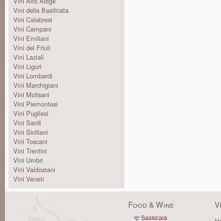
Vini Alto Adige
Vini della Basilicata
Vini Calabresi
Vini Campani
Vini Emiliani
Vini del Friuli
Vini Laziali
Vini Liguri
Vini Lombardi
Vini Marchigiani
Vini Molisani
Vini Piemontesi
Vini Pugliesi
Vini Sardi
Vini Siciliani
Vini Toscani
Vini Trentini
Vini Umbri
Vini Valdostani
Vini Veneti
Food & Wine
V
Sassicaia
Ha