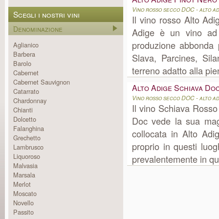
Vino rosso secco DOC - alto a
Scegli i nostri vini
Il vino rosso Alto Ad
Denominazione
Adige è un vino ad 
produzione abbonda p
Aglianico
Barbera
Slava, Parcines, Sila
Barolo
terreno adatto alla pie
Cabernet
Cabernet Sauvignon
Alto Adige Schiava Do
Catarrato
Vino rosso secco DOC - alto a
Chardonnay
Il vino Schiava Rosso
Chianti
Dolcetto
Doc vede la sua mag
Falanghina
collocata in Alto Ad
Grechetto
proprio in questi luo
Lambrusco
Liquoroso
prevalentemente in quan
Malvasia
Marsala
Merlot
Moscato
Novello
Passito